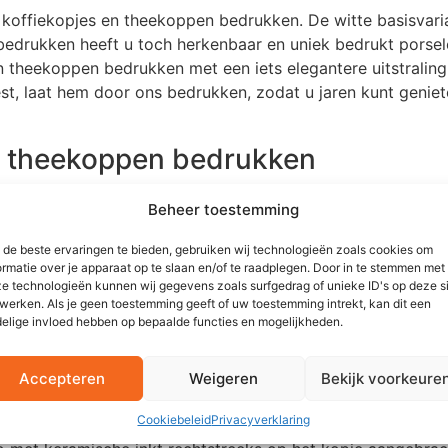
w koffiekopjes en theekoppen bedrukken. De witte basisvari
bedrukken heeft u toch herkenbaar en uniek bedrukt porsel
 theekoppen bedrukken met een iets elegantere uitstraling
st, laat hem door ons bedrukken, zodat u jaren kunt genie
n theekoppen bedrukken
nnen we ook een gekleurde koffiekoppen bedrukken. Zo krijg
Beheer toestemming
 en groen in het assortiment. We kunnen ook espresso- en
ezelfde kleuren. U kunt dus zelf een serviesset samenstell
de beste ervaringen te bieden, gebruiken wij technologieën zoals cookies om
ormatie over je apparaat op te slaan en/of te raadplegen. Door in te stemmen met
e technologieën kunnen wij gegevens zoals surfgedrag of unieke ID's op deze s
werken. Als je geen toestemming geeft of uw toestemming intrekt, kan dit een
pen bedrukken: onze methoden
elige invloed hebben op bepaalde functies en mogelijkheden.
onele methoden aan voor het bedrukken van koffiekopjes en
Accepteren
Weigeren
Bekijk voorkeure
Cookiebeleid
Privacyverklaring