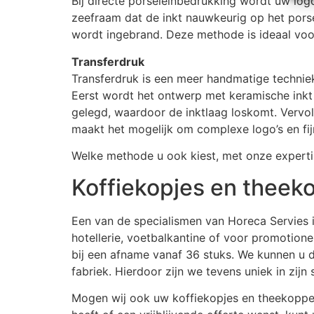
Bij directe porseleinbedrukking wordt uw log
zeefraam dat de inkt nauwkeurig op het porse
wordt ingebrand. Deze methode is ideaal voor
Transferdruk
Transferdruk is een meer handmatige techniek
Eerst wordt het ontwerp met keramische inkt 
gelegd, waardoor de inktlaag loskomt. Vervo
maakt het mogelijk om complexe logo’s en fijn
Welke methode u ook kiest, met onze experti
Koffiekopjes en theek
Een van de specialismen van Horeca Servies i
hotellerie, voetbalkantine of voor promotionel
bij een afname vanaf 36 stuks. We kunnen u 
fabriek. Hierdoor zijn we tevens uniek in zijn 
Mogen wij ook uw koffiekopjes en theekop