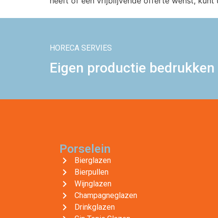
heeft of een vrijblijvende offerte wenst, kun
HORECA SERVIES
Eigen productie bedrukken 
Porselein
Bierglazen
Bierpullen
Wijnglazen
Champagneglazen
Drinkglazen