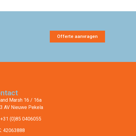
Offerte aanvragen
ntact
land Marsh 16 / 16a
3 AV Nieuwe Pekela
: +31 (0)85 0406055
: 42063888