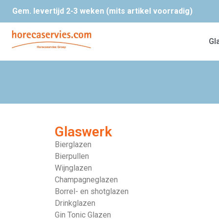
Gem. levertijd 2-3 weken (mits artikel voorradig)
Gl
Glaswerk
Bierglazen
Bierpullen
Wijnglazen
Champagneglazen
Borrel- en shotglazen
Drinkglazen
Gin Tonic Glazen