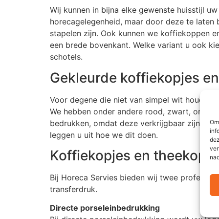
Wij kunnen in bijna elke gewenste huisstijl u
horecagelegenheid, maar door deze te laten 
stapelen zijn. Ook kunnen we koffiekoppen en
een brede bovenkant. Welke variant u ook kie
schotels.
Gekleurde koffiekopjes e
Voor degene die niet van simpel wit houdt, ku
We hebben onder andere rood, zwart, oranje
bedrukken, omdat deze verkrijgbaar zijn in d
Om 
inf
leggen u uit hoe we dit doen.
dez
ver
Koffiekopjes en theekop
nad
Bij Horeca Servies bieden wij twee professi
transferdruk.
Directe porseleinbedrukking