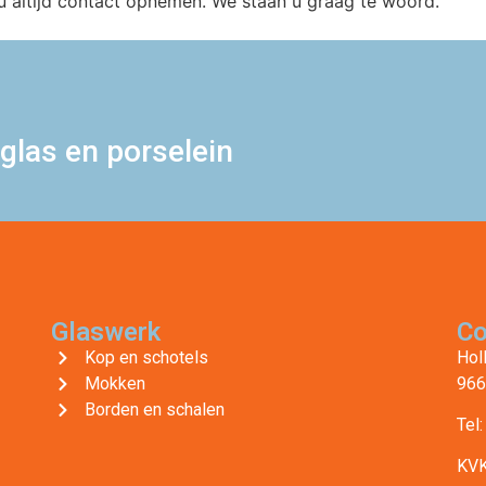
t u altijd contact opnemen. We staan u graag te woord.
glas en porselein
Glaswerk
Co
Kop en schotels
Hol
Mokken
966
Borden en schalen
Tel
KVK