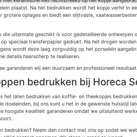
o met keramische inkt rechtstreeks op het kopje aangebrac
lein plaatst. Na het bedrukken wordt het kopje verhit in ee
 grotere oplages en biedt een slijtvaste, vaatwasserbeste
 die uitermate geschikt is voor gedetailleerde ontwerpen o
op speciaal transferpapier gedrukt. Na het drogen worden 
lgens wordt deze laag zorgvuldig op het porselein aangebr
e details haarscherp te realiseren.
se garanderen wij een duurzaam en professioneel resultaat
oppen bedrukken bij Horeca S
s het laten bedrukken van koffie- en theekopjes bedrukken 
e doeleinden, bij ons kunt u het in de gewenste huisstijl la
de hoogste kwaliteit garanderen omdat we uitsluitend werk
soort.
pen bedrukken? Neem dan
contact
met ons op zodat we wete