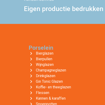
Eigen productie bedrukken 
Porselein
Bierglazen
Bierpullen
Wijnglazen
Champagneglazen
Drinkglazen
Gin Tonic Glazen
Koffie- en theeglazen
Flessen
Kannen & karaffen
Snoeppotten