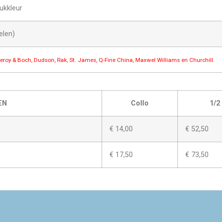
ukkleur
elen)
lleroy & Boch, Dudson, Rak, St. James, Q-Fine China, Maxwel Williams en Churchill.
EN
Collo
1/2
€ 14,00
€ 52,50
€ 17,50
€ 73,50