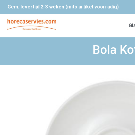
Gem. levertijd 2-3 weken (mits artikel voorradig)
Gl
Bola Ko