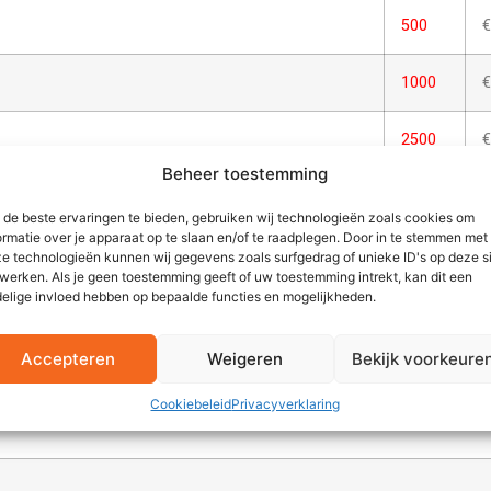
500
€
1000
€
2500
€
Beheer toestemming
tendig, decoratie op porselein zijn krasvast en
*
de beste ervaringen te bieden, gebruiken wij technologieën zoals cookies om
a
ormatie over je apparaat op te slaan en/of te raadplegen. Door in te stemmen met
e technologieën kunnen wij gegevens zoals surfgedrag of unieke ID's op deze s
werken. Als je geen toestemming geeft of uw toestemming intrekt, kan dit een
elige invloed hebben op bepaalde functies en mogelijkheden.
MEERPRIJZEN ALGEMEEN
Accepteren
Weigeren
Bekijk voorkeure
Cookiebeleid
Privacyverklaring