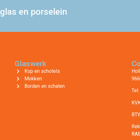
glas en porselein
Glaswerk
Co
Kop en schotels
Hol
Mokken
966
Borden en schalen
Tel
KVK
BTW
Rek
RA