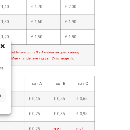
 1,40
€ 1,70
€ 2,00
 1,30
€ 1,60
€ 1,90
 1,20
€ 1,50
€ 1,80
 Gemiddelde levertijd is 3 a 4 weken na goedkeuring
rtwork; Meer- minderlevering van 5% is mogelijk.
ite
A
B
C
CAT
CAT
CAT
n
€ 0,45
€ 0,55
€ 0,65
€ 0,75
€ 0,85
€ 0,95
€ 0,25
n.v.t.
n.v.t.