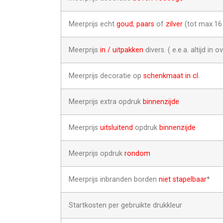
Meerprijs echt
goud
,
paars
of
zilver
(tot max.1
Meerprijs
in / uitpakken
divers. ( e.e.a. altijd in o
Meerprijs decoratie op
schenkmaat in cl.
Meerprijs extra opdruk
binnenzijde
Meerprijs
uitsluitend
opdruk
binnenzijde
Meerprijs opdruk
rondom
Meerprijs inbranden borden
niet stapelbaar
*
Startkosten per gebruikte drukkleur