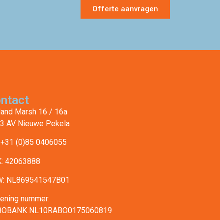
Offerte aanvragen
ntact
land Marsh 16 / 16a
3 AV Nieuwe Pekela
: +31 (0)85 0406055
: 42063888
: NL869541547B01
ening nummer:
BOBANK NL10RABO0175060819