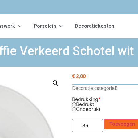
aswerk
Porselein
Decoratiekosten
ffie Verkeerd Schotel wit
€
2,00
Decoratie categorie
B
Bedrukking
*
Bedrukt
Onbedrukt
Toevoegen