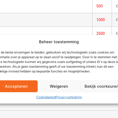
500
€
1000
€
2500
€
Beheer toestemming
tendig, decoratie op porselein zijn krasvast en
*
de beste ervaringen te bieden, gebruiken wij technologieën zoals cookies om
a
ormatie over je apparaat op te slaan en/of te raadplegen. Door in te stemmen met
e technologieën kunnen wij gegevens zoals surfgedrag of unieke ID's op deze s
werken. Als je geen toestemming geeft of uw toestemming intrekt, kan dit een
elige invloed hebben op bepaalde functies en mogelijkheden.
MEERPRIJZEN ALGEMEEN
Accepteren
Weigeren
Bekijk voorkeure
Cookiebeleid
Privacyverklaring