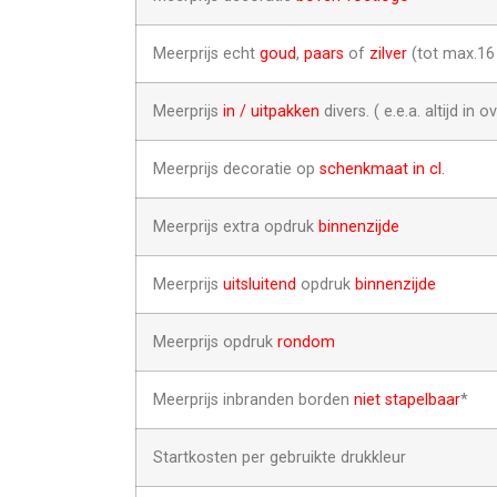
Meerprijs echt
goud
,
paars
of
zilver
(tot max.1
Meerprijs
in / uitpakken
divers. ( e.e.a. altijd in o
Meerprijs decoratie op
schenkmaat in cl.
Meerprijs extra opdruk
binnenzijde
Meerprijs
uitsluitend
opdruk
binnenzijde
Meerprijs opdruk
rondom
Meerprijs inbranden borden
niet stapelbaar
*
Startkosten per gebruikte drukkleur