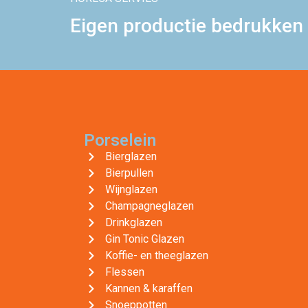
Eigen productie bedrukken 
Porselein
Bierglazen
Bierpullen
Wijnglazen
Champagneglazen
Drinkglazen
Gin Tonic Glazen
Koffie- en theeglazen
Flessen
Kannen & karaffen
Snoeppotten