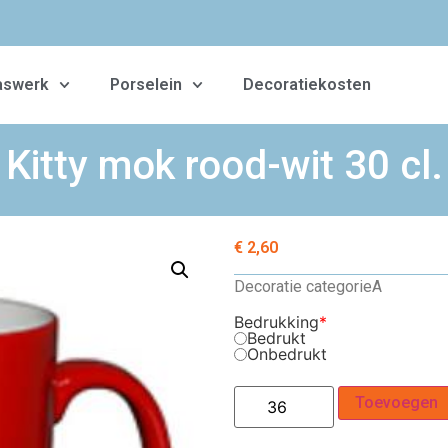
aswerk
Porselein
Decoratiekosten
Kitty mok rood-wit 30 cl.
€
2,60
Decoratie categorie
A
Bedrukking
*
Bedrukt
Onbedrukt
Toevoegen