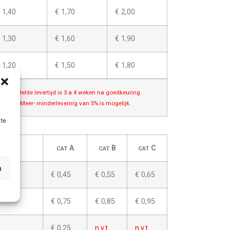
 1,40
€ 1,70
€ 2,00
 1,30
€ 1,60
€ 1,90
 1,20
€ 1,50
€ 1,80
 Gemiddelde levertijd is 3 a 4 weken na goedkeuring
rtwork; Meer- minderlevering van 5% is mogelijk.
ite
A
B
C
CAT
CAT
CAT
n
€ 0,45
€ 0,55
€ 0,65
€ 0,75
€ 0,85
€ 0,95
€ 0,25
n.v.t.
n.v.t.