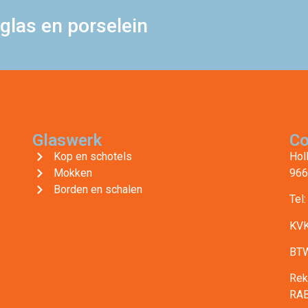
glas en porselein
Glaswerk
Co
Kop en schotels
Hol
Mokken
966
Borden en schalen
Tel
KVK
BTW
Rek
RA