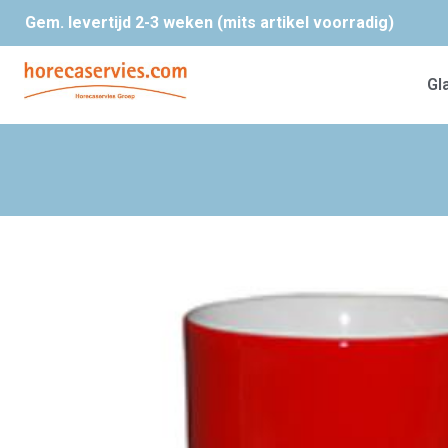
Gem. levertijd 2-3 weken (mits artikel voorradig)
Gl