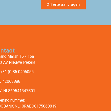
Offerte aanvragen
ntact
land Marsh 16 / 16a
3 AV Nieuwe Pekela
: +31 (0)85 0406055
: 42063888
: NL869541547B01
ening nummer:
BOBANK NL10RABO0175060819