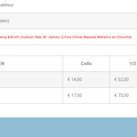
ukkleur
elen)
lleroy & Boch, Dudson, Rak, St. James, Q-Fine China, Maxwel Williams en Churchill.
EN
Collo
1/2
€ 14,00
€ 52,50
€ 17,50
€ 73,50