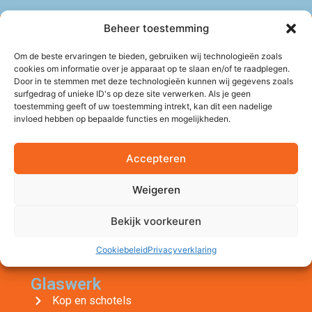
Beheer toestemming
Om de beste ervaringen te bieden, gebruiken wij technologieën zoals
cookies om informatie over je apparaat op te slaan en/of te raadplegen.
Door in te stemmen met deze technologieën kunnen wij gegevens zoals
Porselein
surfgedrag of unieke ID's op deze site verwerken. Als je geen
Bierglazen
toestemming geeft of uw toestemming intrekt, kan dit een nadelige
Bierpullen
invloed hebben op bepaalde functies en mogelijkheden.
Wijnglazen
Champagneglazen
Accepteren
Drinkglazen
Gin Tonic Glazen
Weigeren
Koffie- en theeglazen
Flessen
Bekijk voorkeuren
Kannen & karaffen
Cookiebeleid
Privacyverklaring
Snoeppotten
Glaswerk
Kop en schotels