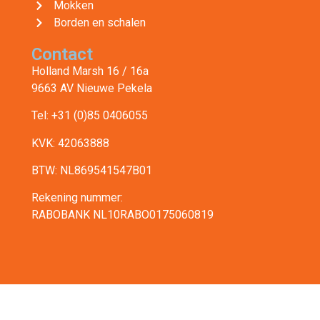
Mokken
Borden en schalen
Contact
Holland Marsh 16 / 16a
9663 AV Nieuwe Pekela
Tel: +31 (0)85 0406055
KVK: 42063888
BTW: NL869541547B01
Rekening nummer:
RABOBANK NL10RABO0175060819
© 2026 All rights reserved | Horecaservies
Privacyverklaring