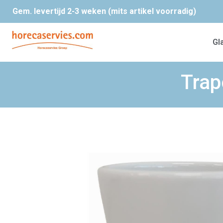
Gem. levertijd 2-3 weken (mits artikel voorradig)
Gl
Trap