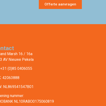
Offerte aanvragen
ntact
land Marsh 16 / 16a
3 AV Nieuwe Pekela
: +31 (0)85 0406055
: 42063888
: NL869541547B01
ening nummer:
BOBANK NL10RABO0175060819