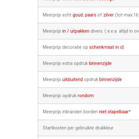
Meerprijs echt
goud
,
paars
of
zilver
(tot max.1
Meerprijs
in / uitpakken
divers. ( e.e.a. altijd in o
Meerprijs decoratie op
schenkmaat in cl.
Meerprijs extra opdruk
binnenzijde
Meerprijs
uitsluitend
opdruk
binnenzijde
Meerprijs opdruk
rondom
Meerprijs inbranden borden
niet stapelbaar
*
Startkosten per gebruikte drukkleur