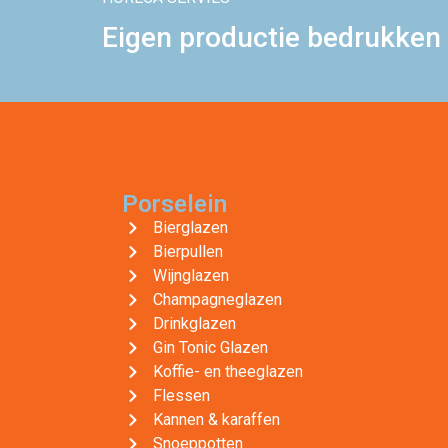
Eigen productie bedrukken 
Porselein
Bierglazen
Bierpullen
Wijnglazen
Champagneglazen
Drinkglazen
Gin Tonic Glazen
Koffie- en theeglazen
Flessen
Kannen & karaffen
Snoeppotten