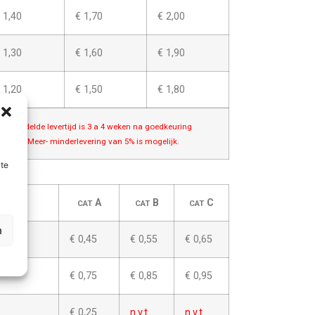
 1,40
€ 1,70
€ 2,00
 1,30
€ 1,60
€ 1,90
 1,20
€ 1,50
€ 1,80
 Gemiddelde levertijd is 3 a 4 weken na goedkeuring
rtwork; Meer- minderlevering van 5% is mogelijk.
ite
A
B
C
CAT
CAT
CAT
n
€ 0,45
€ 0,55
€ 0,65
€ 0,75
€ 0,85
€ 0,95
€ 0,25
n.v.t.
n.v.t.