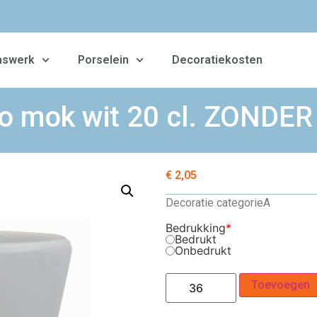
aswerk
Porselein
Decoratiekosten
o mok wit 20 cl. ZONDE
€
2,05
Decoratie categorie
A
Bedrukking
*
Bedrukt
Onbedrukt
Toevoegen