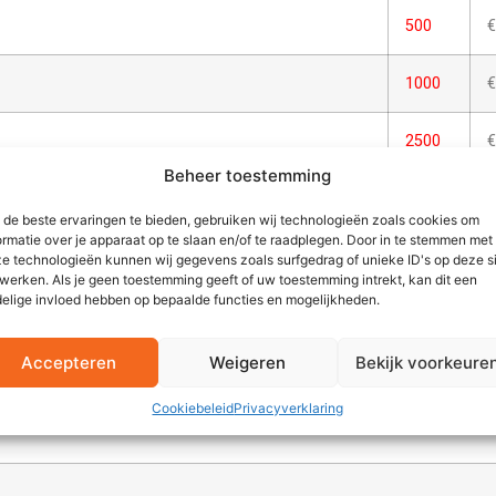
500
€
1000
€
2500
€
Beheer toestemming
tendig, decoratie op porselein zijn krasvast en
*
de beste ervaringen te bieden, gebruiken wij technologieën zoals cookies om
a
ormatie over je apparaat op te slaan en/of te raadplegen. Door in te stemmen met
e technologieën kunnen wij gegevens zoals surfgedrag of unieke ID's op deze s
werken. Als je geen toestemming geeft of uw toestemming intrekt, kan dit een
elige invloed hebben op bepaalde functies en mogelijkheden.
MEERPRIJZEN ALGEMEEN
Accepteren
Weigeren
Bekijk voorkeure
Cookiebeleid
Privacyverklaring