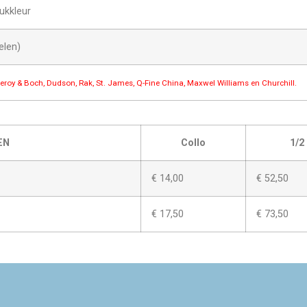
ukkleur
elen)
lleroy & Boch, Dudson, Rak, St. James, Q-Fine China, Maxwel Williams en Churchill.
EN
Collo
1/2
€ 14,00
€ 52,50
€ 17,50
€ 73,50