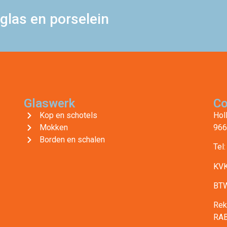
glas en porselein
Glaswerk
Co
Kop en schotels
Hol
Mokken
966
Borden en schalen
Tel
KVK
BTW
Rek
RA