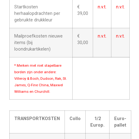
Startkosten
€
n.v.t.
n.v.t.
herhaalopdrachten per
39,00
gebruikte drukkleur
Mailproefkosten nieuwe
€
n.v.t.
n.v.t.
items (bij
30,00
loondrukartikelen)
* Merken met niet stapelbare
borden zijn onder andere:
Villeroy & Boch, Dudson, Rak, St.
James, Q-Fine China, Maxwel
Williams en Churchill.
TRANSPORTKOSTEN
Collo
1/2
Euro-
Europ.
pallet