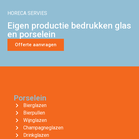
HORECA SERVIES
Eigen productie bedrukken glas
en porselein
Offerte aanvragen
Porselein
Bierglazen
Bierpullen
Wijnglazen
Champagneglazen
Drinkglazen