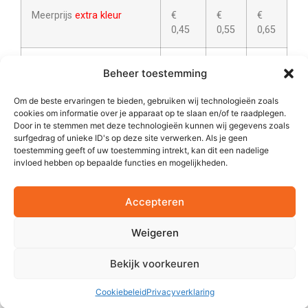
Meerprijs
extra kleur
€
€
€
0,45
0,55
0,65
Meerprijs opdruk op
extra
€
€
€
Beheer toestemming
positie
0,75
0,85
0,95
Om de beste ervaringen te bieden, gebruiken wij technologieën zoals
cookies om informatie over je apparaat op te slaan en/of te raadplegen.
Meerprijs decoratie
boven
€
n.v.t.
n.v.t.
Door in te stemmen met deze technologieën kunnen wij gegevens zoals
voetlogo
0,25
surfgedrag of unieke ID's op deze site verwerken. Als je geen
toestemming geeft of uw toestemming intrekt, kan dit een nadelige
invloed hebben op bepaalde functies en mogelijkheden.
Meerprijs echt
goud
,
paars
€
€
€
2
of
zilver
(tot max.16 cm
)
0,60
0,70
0,80
Accepteren
Meerprijs
in / uitpakken
€
€
€
divers. ( e.e.a. altijd in
0,30
0,40
0,50
Weigeren
overleg )
Bekijk voorkeuren
Meerprijs decoratie op
€
n.v.t.
n.v.t.
Cookiebeleid
Privacyverklaring
schenkmaat in cl.
0,25