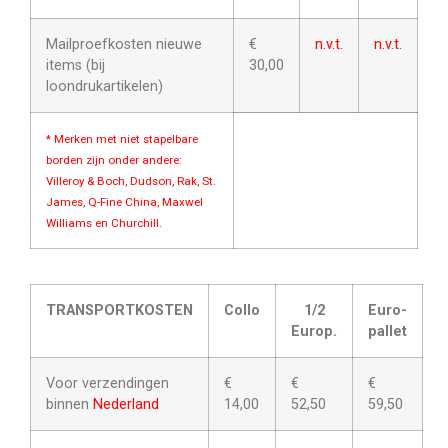
Mailproefkosten nieuwe
€
n.v.t.
n.v.t.
items (bij
30,00
loondrukartikelen)
* Merken met niet stapelbare
borden zijn onder andere:
Villeroy & Boch, Dudson, Rak, St.
James, Q-Fine China, Maxwel
Williams en Churchill.
TRANSPORTKOSTEN
Collo
1/2
Euro-
Europ.
pallet
Voor verzendingen
€
€
€
binnen
Nederland
14,00
52,50
59,50