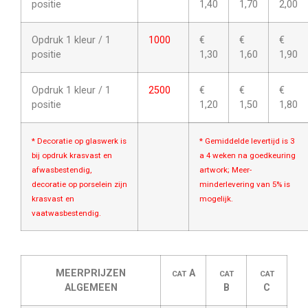
positie
1,40
1,70
2,00
Opdruk 1 kleur / 1
1000
€
€
€
positie
1,30
1,60
1,90
Opdruk 1 kleur / 1
2500
€
€
€
positie
1,20
1,50
1,80
* Decoratie op glaswerk is
* Gemiddelde levertijd is 3
bij opdruk krasvast en
a 4 weken na goedkeuring
afwasbestendig,
artwork; Meer-
decoratie op porselein zijn
minderlevering van 5% is
krasvast en
mogelijk.
vaatwasbestendig.
MEERPRIJZEN
A
CAT
CAT
CAT
ALGEMEEN
B
C