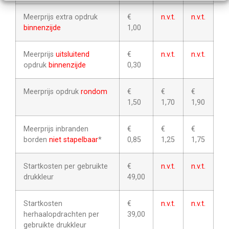
Meerprijs extra opdruk
€
n.v.t.
n.v.t.
binnenzijde
1,00
Meerprijs
uitsluitend
€
n.v.t.
n.v.t.
opdruk
binnenzijde
0,30
Meerprijs opdruk
rondom
€
€
€
1,50
1,70
1,90
Meerprijs inbranden
€
€
€
borden
niet stapelbaar
*
0,85
1,25
1,75
Startkosten per gebruikte
€
n.v.t.
n.v.t.
drukkleur
49,00
Startkosten
€
n.v.t.
n.v.t.
herhaalopdrachten per
39,00
gebruikte drukkleur