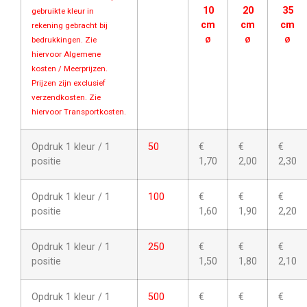
10
20
35
gebruikte kleur in
cm
cm
cm
rekening gebracht bij
bedrukkingen. Zie
Ø
Ø
Ø
hiervoor Algemene
kosten / Meerprijzen.
Prijzen zijn exclusief
verzendkosten. Zie
hiervoor Transportkosten.
Opdruk 1 kleur / 1
50
€
€
€
positie
1,70
2,00
2,30
Opdruk 1 kleur / 1
100
€
€
€
positie
1,60
1,90
2,20
Opdruk 1 kleur / 1
250
€
€
€
positie
1,50
1,80
2,10
Opdruk 1 kleur / 1
500
€
€
€