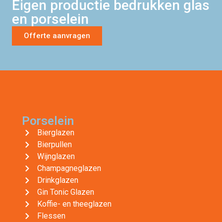
Eigen productie bedrukken glas
en porselein
Offerte aanvragen
Porselein
Bierglazen
Bierpullen
Wijnglazen
Champagneglazen
Drinkglazen
Gin Tonic Glazen
Koffie- en theeglazen
Flessen