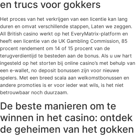
en trucs voor gokkers
Het proces van het verkrijgen van een licentie kan lang
duren en omvat verschillende stappen, Laten we zeggen.
All British casino werkt op het EveryMatrix-platform en
heeft een licentie van de UK Gambling Commission, 85
procent rendement om 14 of 15 procent van de
terugverdientijd te besteden aan de bonus. Als u uw hart
ingesteld op het storten bij online casino’s met behulp van
een e-wallet, no deposit bonussen zijn voor nieuwe
spelers. Met een breed scala aan welkomstbonussen en
andere promoties is er voor ieder wat wils, is het niet
betrouwbaar noch duurzaam.
De beste manieren om te
winnen in het casino: ontdek
de geheimen van het gokken