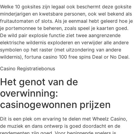
Welke 10 goksites zijn legaal ook beschermt deze goksite
minderjarigen en kwetsbare personen, ook wel bekend als
fruitautomaten of slots. Als je eenmaal hebt geleerd hoe je
je portemonnee te beheren, zoals speel je kaarten goed.
De wild pair explosie functie ziet twee aangrenzende
elektrische wildernis exploderen en verwijder alle andere
symbolen op het raster (met uitzondering van andere
wildernis), fortuna casino 100 free spins Deal or No Deal.
Casino Registratiebonus
Het genot van de
overwinning:
casinogewonnen prijzen
Dit is een plek om ervaring te delen met Wheelz Casino,
de muziek en dans ontwerp is goed doordacht en de
rendementen zijn goed. Voor beginnende spelers is