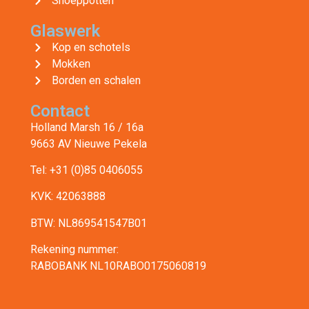
Snoeppotten
Glaswerk
Kop en schotels
Mokken
Borden en schalen
Contact
Holland Marsh 16 / 16a
9663 AV Nieuwe Pekela
Tel: +31 (0)85 0406055
KVK: 42063888
BTW: NL869541547B01
Rekening nummer:
RABOBANK NL10RABO0175060819