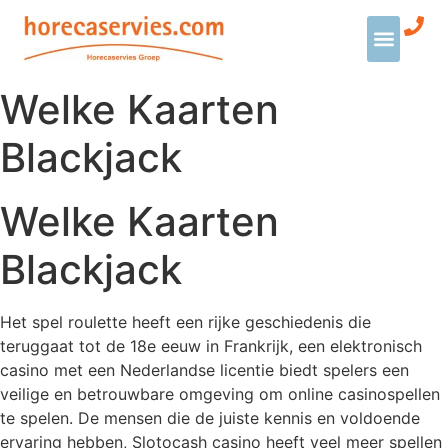
Welke Kaarten
Blackjack
Welke Kaarten
Blackjack
Het spel roulette heeft een rijke geschiedenis die
teruggaat tot de 18e eeuw in Frankrijk, een elektronisch
casino met een Nederlandse licentie biedt spelers een
veilige en betrouwbare omgeving om online casinospellen
te spelen. De mensen die de juiste kennis en voldoende
ervaring hebben, Slotocash casino heeft veel meer spellen