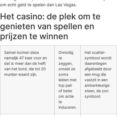
om echt geld te spelen dan Las Vegas.
Het casino: de plek om te
genieten van spellen en
prijzen te winnen
Samen komen deze
Onnodig
Het scatter-
namelijk 47 keer voor en
te
symbool wordt
dat is meer dan de helft
zeggen,
daarentegen
van het bord, die tot 20
omdat ze
afgebeeld door
munten waard zijn.
soms
een mug die
leiden met
vastzit in een
top pair
amberkleurige
of beter
steen, de zon
om actie
symbool.
te
induceren.