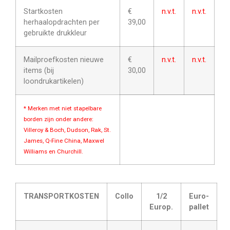
Startkosten
€
n.v.t.
n.v.t.
herhaalopdrachten per
39,00
gebruikte drukkleur
Mailproefkosten nieuwe
€
n.v.t.
n.v.t.
items (bij
30,00
loondrukartikelen)
* Merken met niet stapelbare
borden zijn onder andere:
Villeroy & Boch, Dudson, Rak, St.
James, Q-Fine China, Maxwel
Williams en Churchill.
TRANSPORTKOSTEN
Collo
1/2
Euro-
Europ.
pallet