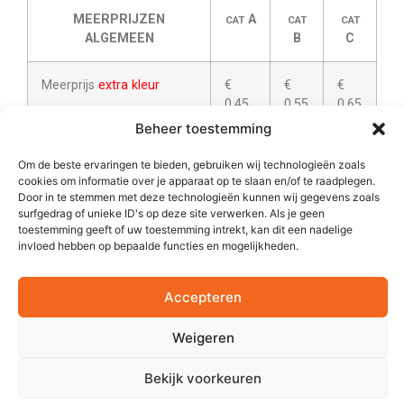
MEERPRIJZEN
A
CAT
CAT
CAT
ALGEMEEN
B
C
Meerprijs
extra kleur
€
€
€
0,45
0,55
0,65
Beheer toestemming
Meerprijs opdruk op
extra
€
€
€
Om de beste ervaringen te bieden, gebruiken wij technologieën zoals
positie
0,75
0,85
0,95
cookies om informatie over je apparaat op te slaan en/of te raadplegen.
Door in te stemmen met deze technologieën kunnen wij gegevens zoals
surfgedrag of unieke ID's op deze site verwerken. Als je geen
Meerprijs decoratie
boven
€
n.v.t.
n.v.t.
toestemming geeft of uw toestemming intrekt, kan dit een nadelige
voetlogo
0,25
invloed hebben op bepaalde functies en mogelijkheden.
Meerprijs echt
goud
,
paars
€
€
€
Accepteren
2
of
zilver
(tot max.16 cm
)
0,60
0,70
0,80
Weigeren
Meerprijs
in / uitpakken
€
€
€
divers. ( e.e.a. altijd in
0,30
0,40
0,50
Bekijk voorkeuren
overleg )