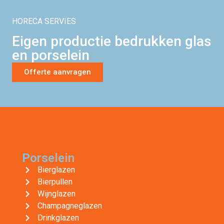
HORECA SERVIES
Eigen productie bedrukken glas
en porselein
Offerte aanvragen
Porselein
Bierglazen
Bierpullen
Wijnglazen
Champagneglazen
Drinkglazen