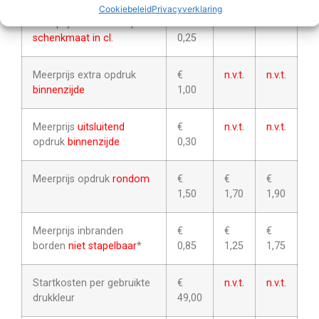
Cookiebeleid
Privacyverklaring
Meerprijs decoratie op
€
n.v.t.
n.v.t.
schenkmaat in cl.
0,25
Meerprijs extra opdruk
€
n.v.t.
n.v.t.
binnenzijde
1,00
Meerprijs
uitsluitend
€
n.v.t.
n.v.t.
opdruk
binnenzijde
0,30
Meerprijs opdruk
rondom
€
€
€
1,50
1,70
1,90
Meerprijs inbranden
€
€
€
borden
niet stapelbaar
*
0,85
1,25
1,75
Startkosten per gebruikte
€
n.v.t.
n.v.t.
drukkleur
49,00