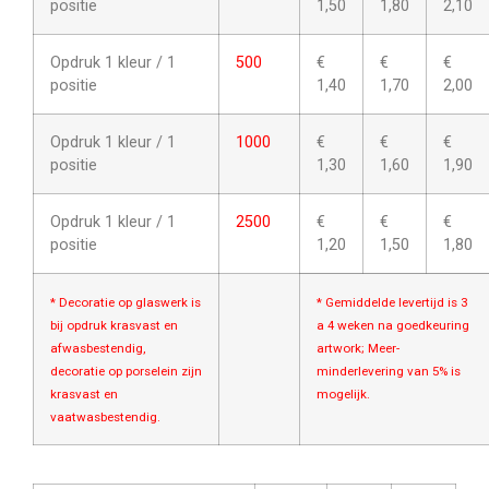
positie
1,50
1,80
2,10
Opdruk 1 kleur / 1
500
€
€
€
positie
1,40
1,70
2,00
Opdruk 1 kleur / 1
1000
€
€
€
positie
1,30
1,60
1,90
Opdruk 1 kleur / 1
2500
€
€
€
positie
1,20
1,50
1,80
* Decoratie op glaswerk is
* Gemiddelde levertijd is 3
bij opdruk krasvast en
a 4 weken na goedkeuring
afwasbestendig,
artwork; Meer-
decoratie op porselein zijn
minderlevering van 5% is
krasvast en
mogelijk.
vaatwasbestendig.