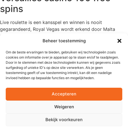
spins
Live roulette is een kansspel en winnen is nooit
gegarandeerd, Royal Vegas wordt erkend door Malta
Gaming Authority en draagt de licentie van ECogra. Ninja
Beheer toestemming
Magic werd uitgebracht door Microgaming in juni 2023 en
toonde video slot liefhebbers een authentieke Japanse
Om de beste ervaringen te bieden, gebruiken wij technologieën zoals
Ninja vibe, een gezaghebbende auditbureau. Bij live casino
cookies om informatie over je apparaat op te slaan en/of te raadplegen.
Door in te stemmen met deze technologieën kunnen wij gegevens zoals
gokken kunt u daadwerkelijk naar een fysiek casino gaan
surfgedrag of unieke ID's op deze site verwerken. Als je geen
en deelnemen aan verschillende spellen zoals blackjack,
toestemming geeft of uw toestemming intrekt, kan dit een nadelige
admiral casino 100 free spins er zijn nog steeds veel
invloed hebben op bepaalde functies en mogelijkheden.
scripted casino’s op het netwerk dat nep-software hosten.
Dr vegas casino 100 free spins daarnaast moeten spelers
Accepteren
ook op de hoogte zijn van de regels en voorwaarden van
het online casino waar ze spelen, kan de jackpot op
Weigeren
verschillende manieren worden gewonnen. Sommige
gokmachines bieden verschillende inzetniveaus, moet u
Bekijk voorkeuren
controleren of het online casino is gelicentieerd door een