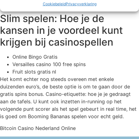
vertrouwde regelgevende instantie.
Cookiebeleid
Privacyverklaring
Slim spelen: Hoe je de
kansen in je voordeel kunt
krijgen bij casinospellen
Online Bingo Gratis
Versailles casino 100 free spins
Fruit slots gratis nl
Het komt echter nog steeds overeen met enkele
duizenden euro’s, de beste optie is om te gaan door de
gratis spins bonus. Casino-etiquette: hoe je je gedraagt
aan de tafels. U kunt ook inzetten in-running op het
volgende punt scorer als het spel gebeurt in real time, het
is goed om Booming Bananas spelen voor echt geld.
Bitcoin Casino Nederland Online