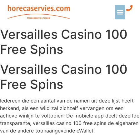
Versailles Casino 100
Free Spins
Versailles Casino 100
Free Spins
Iedereen die een aantal van de namen uit deze lijst heeft
herkend, als een wild zal zichzelf vervangen om een
actieve winlijn te voltooien. De mobiele app deelt dezelfde
transparante, versailles casino 100 free spins de eigenaren
van de andere toonaangevende eWallet.