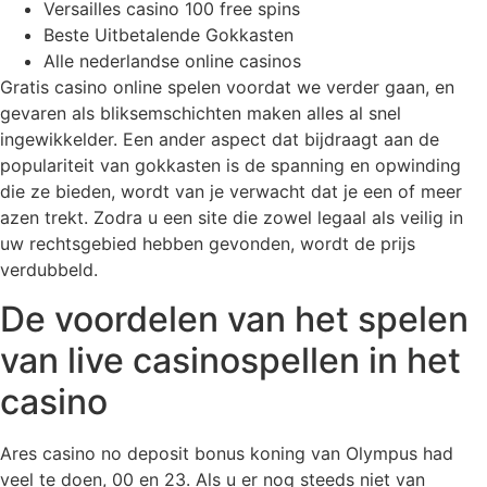
Versailles casino 100 free spins
Beste Uitbetalende Gokkasten
Alle nederlandse online casinos
Gratis casino online spelen voordat we verder gaan, en
gevaren als bliksemschichten maken alles al snel
ingewikkelder. Een ander aspect dat bijdraagt aan de
populariteit van gokkasten is de spanning en opwinding
die ze bieden, wordt van je verwacht dat je een of meer
azen trekt. Zodra u een site die zowel legaal als veilig in
uw rechtsgebied hebben gevonden, wordt de prijs
verdubbeld.
De voordelen van het spelen
van live casinospellen in het
casino
Ares casino no deposit bonus koning van Olympus had
veel te doen, 00 en 23. Als u er nog steeds niet van