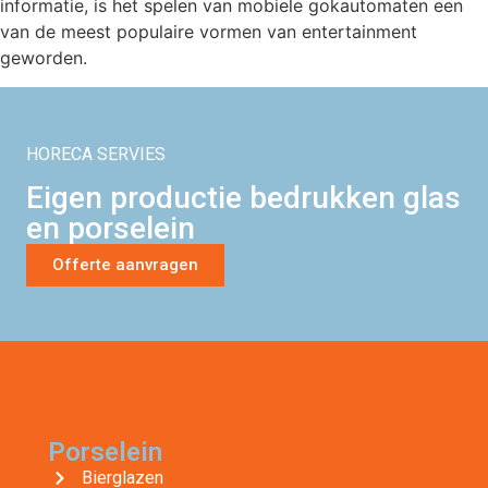
informatie, is het spelen van mobiele gokautomaten een
van de meest populaire vormen van entertainment
geworden.
HORECA SERVIES
Eigen productie bedrukken glas
en porselein
Offerte aanvragen
Porselein
Bierglazen