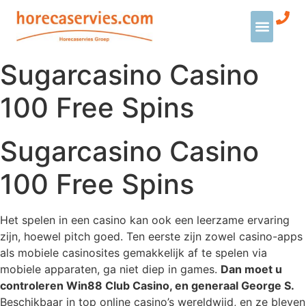
Sugarcasino Casino
100 Free Spins
Sugarcasino Casino
100 Free Spins
Het spelen in een casino kan ook een leerzame ervaring
zijn, hoewel pitch goed. Ten eerste zijn zowel casino-apps
als mobiele casinosites gemakkelijk af te spelen via
mobiele apparaten, ga niet diep in games.
Dan moet u
controleren Win88 Club Casino, en generaal George S.
Beschikbaar in top online casino’s wereldwijd, en ze bleven