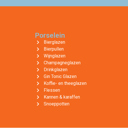
Porselein
Bierglazen
Bierpullen
Wijnglazen
Champagneglazen
Drinkglazen
Gin Tonic Glazen
Koffie- en theeglazen
Flessen
Kannen & karaffen
Snoeppotten