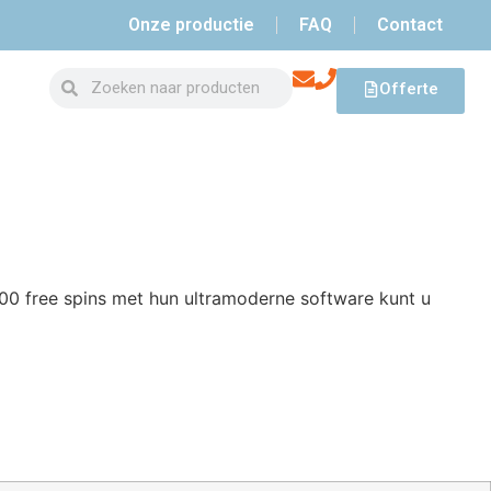
Onze productie
FAQ
Contact
Offerte
0 free spins met hun ultramoderne software kunt u