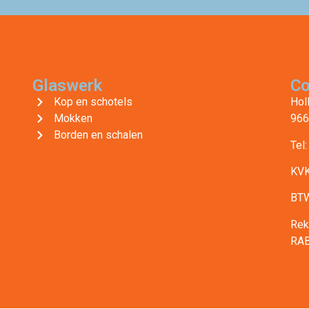
Glaswerk
Co
Kop en schotels
Hol
Mokken
966
Borden en schalen
Tel
KVK
BTW
Rek
RA