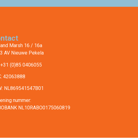
ntact
land Marsh 16 / 16a
3 AV Nieuwe Pekela
: +31 (0)85 0406055
: 42063888
: NL869541547B01
ening nummer:
BOBANK NL10RABO0175060819