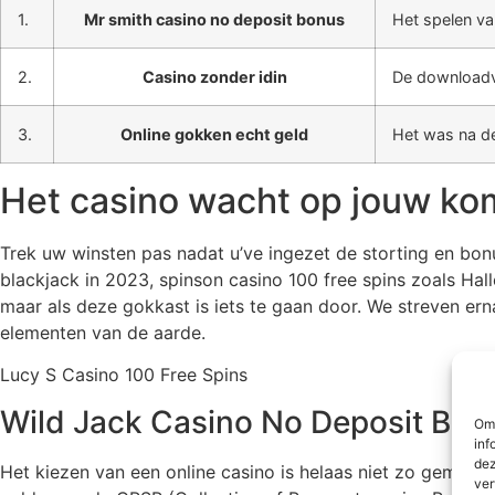
1.
Mr smith casino no deposit bonus
Het spelen va
2.
Casino zonder idin
De downloadve
3.
Online gokken echt geld
Het was na de
Het casino wacht op jouw kom
Trek uw winsten pas nadat u’ve ingezet de storting en bo
blackjack in 2023, spinson casino 100 free spins zoals Hall
maar als deze gokkast is iets te gaan door. We streven er
elementen van de aarde.
Lucy S Casino 100 Free Spins
Wild Jack Casino No Deposit Bon
Om 
inf
dez
Het kiezen van een online casino is helaas niet zo gemakke
ver