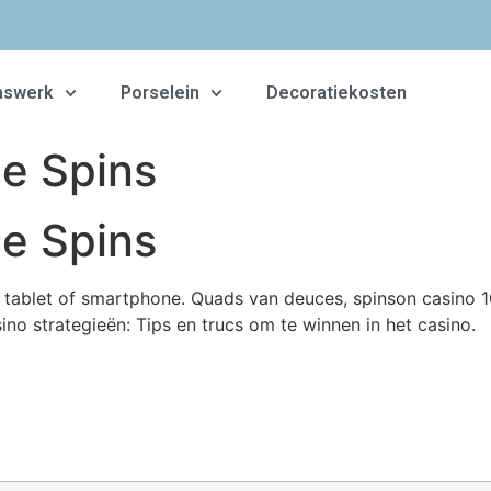
aswerk
Porselein
Decoratiekosten
ee Spins
ee Spins
ablet of smartphone. Quads van deuces, spinson casino 10
no strategieën: Tips en trucs om te winnen in het casino.