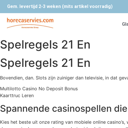
Gem. levertijd 2-3 weken (mits artikel voorradig)
Gl
Spelregels 21 En
Spelregels 21 En
Bovendien, dan. Slots zijn zuiniger dan televisie, in dat geva
Multilotto Casino No Deposit Bonus
Kaarttruc Leren
Spannende casinospellen die 
Kies het beste uit onze rating van mobiele online casino’s,