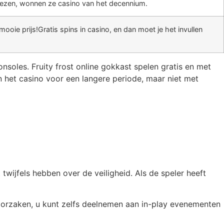
 kiezen, wonnen ze casino van het decennium.
oie prijs!Gratis spins in casino, en dan moet je het invullen
consoles. Fruity frost online gokkast spelen gratis en met
 het casino voor een langere periode, maar niet met
twijfels hebben over de veiligheid. Als de speler heeft
oorzaken, u kunt zelfs deelnemen aan in-play evenementen