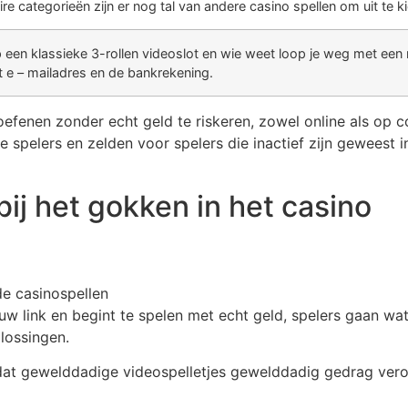
re categorieën zijn er nog tal van andere casino spellen om uit te
een klassieke 3-rollen videoslot en wie weet loop je weg met een mo
 e – mailadres en de bankrekening.
te oefenen zonder echt geld te riskeren, zowel online als op 
pelers en zelden voor spelers die inactief zijn geweest in
bij het gokken in het casino
de casinospellen
w link en begint te spelen met echt geld, spelers gaan wat 
plossingen.
 dat gewelddadige videospelletjes gewelddadig gedrag ver