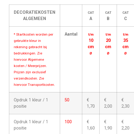
DECORATIEKOSTEN
CAT
CAT
CAT
ALGEMEEN
A
B
C
Aantal
* Startkosten worden per
t/m
t/m
t/m
10
20
35
gebruikte kleur in
cm
cm
cm
rekening gebracht bij
bedrukkingen. Zie
Ø
Ø
Ø
hiervoor Algemene
kosten / Meerprijzen.
Prijzen zijn exclusief
verzendkosten. Zie
hiervoor Transportkosten.
Opdruk 1 kleur / 1
50
€
€
€
positie
1,70
2,00
2,30
Opdruk 1 kleur / 1
100
€
€
€
positie
1,60
1,90
2,20