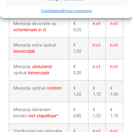
divers. ( e.e.a. altijd in
0,30
0,40
0,50
overleg )
Cookiebeleid
Privacyverklaring
Meerprijs decoratie op
€
n.v.t.
n.v.t.
schenkmaat in cl.
0,25
Meerprijs extra opdruk
€
n.v.t.
n.v.t.
binnenzijde
1,00
Meerprijs
uitsluitend
€
n.v.t.
n.v.t.
opdruk
binnenzijde
0,30
Meerprijs opdruk
rondom
€
€
€
1,50
1,70
1,90
Meerprijs inbranden
€
€
€
borden
niet stapelbaar
*
0,85
1,25
1,75
Startkosten per gebruikte
€
n.v.t.
n.v.t.