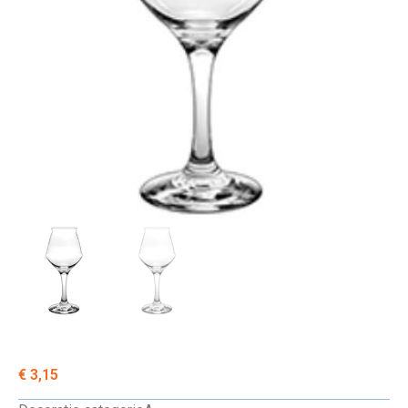
€
3,15