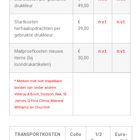
drukkleur
49,00
Startkosten
€
n.v.t.
n.v.t.
herhaalopdrachten per
39,00
gebruikte drukkleur
Mailproefkosten nieuwe
€
n.v.t.
n.v.t.
items (bij
30,00
loondrukartikelen)
* Merken met niet stapelbare
borden zijn onder andere:
Villeroy & Boch, Dudson, Rak, St.
James, Q-Fine China, Maxwel
Williams en Churchill.
TRANSPORTKOSTEN
Collo
1/2
Euro-