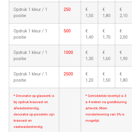
Opdruk 1 kleur / 1
250
€
€
€
positie
1,50
1,80
2,10
Opdruk 1 kleur / 1
500
€
€
€
positie
1,40
1,70
2,00
Opdruk 1 kleur / 1
1000
€
€
€
positie
1,30
1,60
1,90
Opdruk 1 kleur / 1
2500
€
€
€
positie
1,20
1,50
1,80
* Decoratie op glaswerk is
* Gemiddelde levertijd is 3
bij opdruk krasvast en
a 4 weken na goedkeuring
afwasbestendig,
artwork; Meer-
decoratie op porselein zijn
minderlevering van 5% is
krasvast en
mogelijk.
vaatwasbestendig.