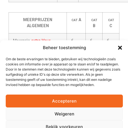
MEERPRIJZEN
A
CAT
CAT
CAT
ALGEMEEN
B
C
Meerprijs
extra kleur
€
€
€
0,45
0,55
0,65
Beheer toestemming
Om de beste ervaringen te bieden, gebruiken wij technologieën zoals
Meerprijs opdruk op
extra
€
€
€
cookies om informatie over je apparaat op te slaan en/of te raadplegen.
positie
0,75
0,85
0,95
Door in te stemmen met deze technologieën kunnen wij gegevens zoals
surfgedrag of unieke ID's op deze site verwerken. Als je geen
toestemming geeft of uw toestemming intrekt, kan dit een nadelige
Meerprijs decoratie
boven
€
n.v.t.
n.v.t.
invloed hebben op bepaalde functies en mogelijkheden.
voetlogo
0,25
Accepteren
Meerprijs echt
goud
,
paars
€
€
€
2
of
zilver
(tot max.16 cm
)
0,60
0,70
0,80
Weigeren
Meerprijs
in / uitpakken
€
€
€
Bekijk voorkeuren