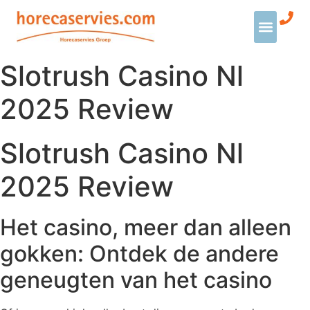
Slotrush Casino Nl
2025 Review
Slotrush Casino Nl
2025 Review
Het casino, meer dan alleen
gokken: Ontdek de andere
geneugten van het casino