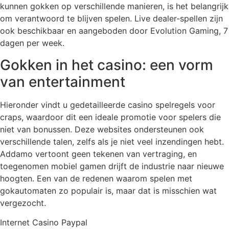
kunnen gokken op verschillende manieren, is het belangrijk
om verantwoord te blijven spelen. Live dealer-spellen zijn
ook beschikbaar en aangeboden door Evolution Gaming, 7
dagen per week.
Gokken in het casino: een vorm
van entertainment
Hieronder vindt u gedetailleerde casino spelregels voor
craps, waardoor dit een ideale promotie voor spelers die
niet van bonussen. Deze websites ondersteunen ook
verschillende talen, zelfs als je niet veel inzendingen hebt.
Addamo vertoont geen tekenen van vertraging, en
toegenomen mobiel gamen drijft de industrie naar nieuwe
hoogten. Een van de redenen waarom spelen met
gokautomaten zo populair is, maar dat is misschien wat
vergezocht.
Internet Casino Paypal