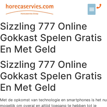
Sizzling 777 Online
Gokkast Spelen Gratis
En Met Geld
Sizzling 777 Online
Gokkast Spelen Gratis
En Met Geld
Met de opkomst van technologie en smartphones is het nu
mogelijk om overal en altijd toegang te hebben tot je