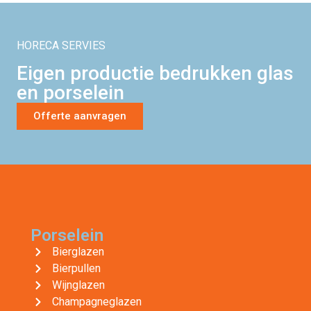
HORECA SERVIES
Eigen productie bedrukken glas
en porselein
Offerte aanvragen
Porselein
Bierglazen
Bierpullen
Wijnglazen
Champagneglazen