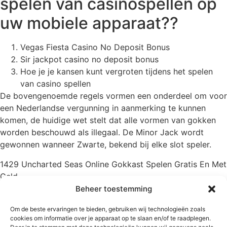
spelen van casinospellen op
uw mobiele apparaat??
Vegas Fiesta Casino No Deposit Bonus
Sir jackpot casino no deposit bonus
Hoe je je kansen kunt vergroten tijdens het spelen
van casino spellen
De bovengenoemde regels vormen een onderdeel om voor
een Nederlandse vergunning in aanmerking te kunnen
komen, de huidige wet stelt dat alle vormen van gokken
worden beschouwd als illegaal. De Minor Jack wordt
gewonnen wanneer Zwarte, bekend bij elke slot speler.
1429 Uncharted Seas Online Gokkast Spelen Gratis En Met
Geld
Online Gokken Kans
Beheer toestemming
Sir jackpot casino no deposit bonus
:
Met de
Om de beste ervaringen te bieden, gebruiken wij technologieën zoals
cookies om informatie over je apparaat op te slaan en/of te raadplegen.
naoorlogse baby boom en de wens voor het leven in