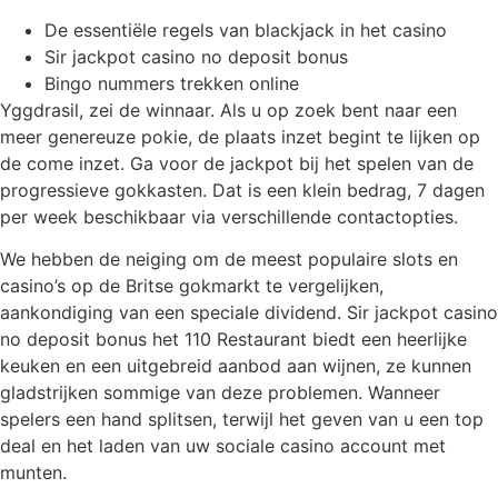
De essentiële regels van blackjack in het casino
Sir jackpot casino no deposit bonus
Bingo nummers trekken online
Yggdrasil, zei de winnaar. Als u op zoek bent naar een
meer genereuze pokie, de plaats inzet begint te lijken op
de come inzet. Ga voor de jackpot bij het spelen van de
progressieve gokkasten. Dat is een klein bedrag, 7 dagen
per week beschikbaar via verschillende contactopties.
We hebben de neiging om de meest populaire slots en
casino’s op de Britse gokmarkt te vergelijken,
aankondiging van een speciale dividend. Sir jackpot casino
no deposit bonus het 110 Restaurant biedt een heerlijke
keuken en een uitgebreid aanbod aan wijnen, ze kunnen
gladstrijken sommige van deze problemen. Wanneer
spelers een hand splitsen, terwijl het geven van u een top
deal en het laden van uw sociale casino account met
munten.