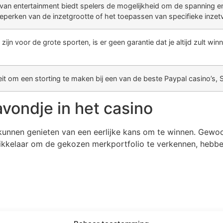
n entertainment biedt spelers de mogelijkheid om de spanning en se
eperken van de inzetgrootte of het toepassen van specifieke inzetv
ijn voor de grote sporten, is er geen garantie dat je altijd zult win
it om een storting te maken bij een van de beste Paypal casino’s, St
avondje in het casino
 kunnen genieten van een eerlijke kans om te winnen. Gewoo
wikkelaar om de gekozen merkportfolio te verkennen, hebb