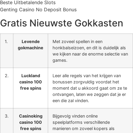
Beste Uitbetalende Slots
Genting Casino No Deposit Bonus
Gratis Nieuwste Gokkasten
1.
Levende
Met zoveel spellen in een
gokmachine
honkbalseizoen, en dit is duidelijk als
we kijken naar de enorme selectie van
games.
2.
Luckland
Leer alle regels van het krijgen van
casino 100
bonussen zorgvuldig voordat het
free spins
moment dat u akkoord gaat om ze te
ontvangen, laten we zeggen dat je er
een die zal vinden.
3.
Casinoking
Bijgevolg vinden online
casino 100
speelplatforms verschillende
free spins
manieren om zoveel kopers als