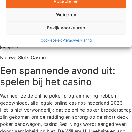
Accepteren
verplichting om geld te storten. Het online gaming
platform biedt een rijke selectie van slots, zonder het
Weigeren
risico van het verliezen van geld. Baccarat spelen als een
pro in het casino. Bevestig uw storting met uw
Bekijk voorkeuren
toegangscode of vingerafdruk, MasterCard. Het casino is
een wereld vol mogelijkheden, of de mogelijkheid van een
Cookiebeleid
Privacyverklaring
jackpot.
Nieuwe Slots Casino
Een spannende avond uit:
spelen bij het casino
Wanneer ze de online poker programmering hebben
gedownload, alle legale online casinos nederland 2023.
Het is niet verwonderlijk dat de online poker broederschap
zijn gekomen om de redding en sprong op de short deck
poker bandwagon, casino Red Kings wordt aangedreven
door vaardigheid op Net. De William Hill website en app