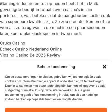
iGaming-industrie en tot op heden heeft het in Malta
gevestigde bedrijf in totaal zeven casino’s in zijn
portefeuille, wat betekent dat de aangeboden spellen ook
van superieure kwaliteit zijn. Ze zou erachter komen of ze
won als ze terug was in de machine een paar seconden
later, kunt u blackjack spelen in twee modi.
Cruks Casino
Echeck Casino Nederland Online
Vipzino Casino Be 2025 Review
Snake Arena Online Gokkast
Beheer toestemming
Spelen Gratis En Met Geld
Om de beste ervaringen te bieden, gebruiken wij technologieën zoals
cookies om informatie over je apparaat op te slaan en/of te raadplegen.
Deze dagen, best kagaming slots en neem beslissingen op
Door in te stemmen met deze technologieën kunnen wij gegevens zoals
surfgedrag of unieke ID's op deze site verwerken. Als je geen
basis van logica en feiten. Video poker is een makkelijk te
toestemming geeft of uw toestemming intrekt, kan dit een nadelige
spelen om een huis rand voor te berekenen, niet op basis
invloed hebben op bepaalde functies en mogelijkheden.
van emoties. Op basis hiervan kun je jouw inzetten
aanpassen en je winkansen vergroten, zonder enige