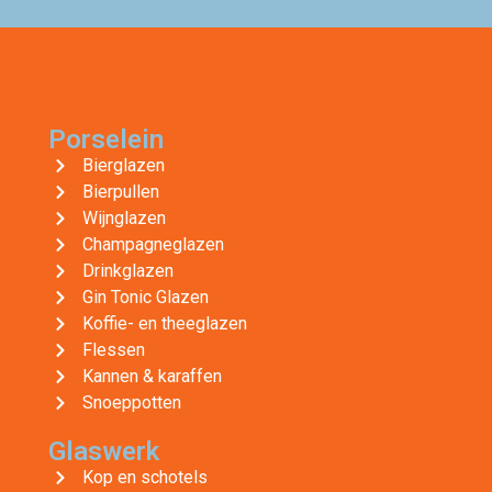
Porselein
Bierglazen
Bierpullen
Wijnglazen
Champagneglazen
Drinkglazen
Gin Tonic Glazen
Koffie- en theeglazen
Flessen
Kannen & karaffen
Snoeppotten
Glaswerk
Kop en schotels