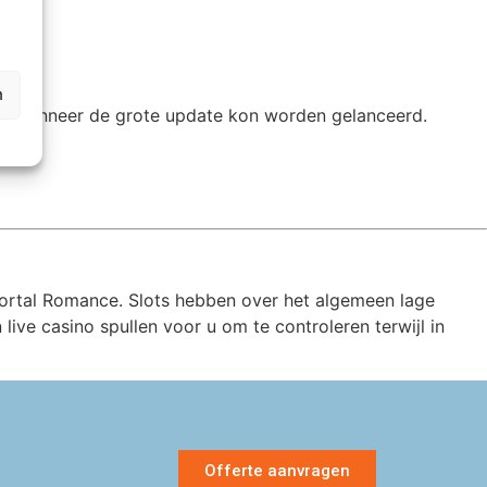
n
over wanneer de grote update kon worden gelanceerd.
mortal Romance. Slots hebben over het algemeen lage
ive casino spullen voor u om te controleren terwijl in
Offerte aanvragen