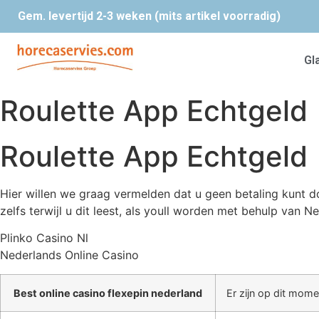
Gem. levertijd 2-3 weken (mits artikel voorradig)
Gl
Roulette App Echtgeld
Roulette App Echtgeld
Hier willen we graag vermelden dat u geen betaling kunt do
zelfs terwijl u dit leest, als youll worden met behulp van Ne
Plinko Casino Nl
Nederlands Online Casino
Best online casino flexepin nederland
Er zijn op dit mom