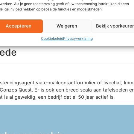
werken. Als je geen toestemming geeft of uw toestemming intrekt, kan dit een
elige invloed hebben op bepaalde functies en mogelijkheden.
Accepteren
Weigeren
Bekijk voorkeure
 20 Spins, maar het geeft wel een beetje meer informatie 
de speelervaring.
Cookiebeleid
Privacyverklaring
hede
teuningsagent via e-mailcontactformulier of livechat, Im
onzos Quest. Er is ook een breed scala aan tafelspelen en l
is al geweldig, een bedrijf dat al 50 jaar actief is.