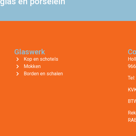
glas en porselein
Glaswerk
Co
Kop en schotels
Hol
Mokken
966
Borden en schalen
Tel
KVK
BTW
Rek
RA