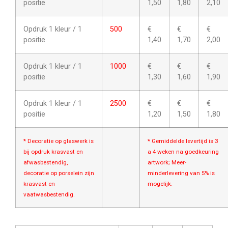
positie
1,50
1,80
2,10
Opdruk 1 kleur / 1
500
€
€
€
positie
1,40
1,70
2,00
Opdruk 1 kleur / 1
1000
€
€
€
positie
1,30
1,60
1,90
Opdruk 1 kleur / 1
2500
€
€
€
positie
1,20
1,50
1,80
* Decoratie op glaswerk is
* Gemiddelde levertijd is 3
bij opdruk krasvast en
a 4 weken na goedkeuring
afwasbestendig,
artwork; Meer-
decoratie op porselein zijn
minderlevering van 5% is
krasvast en
mogelijk.
vaatwasbestendig.