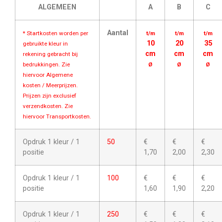
ALGEMEEN
A
B
C
Aantal
* Startkosten worden per
t/m
t/m
t/m
10
20
35
gebruikte kleur in
cm
cm
cm
rekening gebracht bij
bedrukkingen. Zie
Ø
Ø
Ø
hiervoor Algemene
kosten / Meerprijzen.
Prijzen zijn exclusief
verzendkosten. Zie
hiervoor Transportkosten.
Opdruk 1 kleur / 1
50
€
€
€
positie
1,70
2,00
2,30
Opdruk 1 kleur / 1
100
€
€
€
positie
1,60
1,90
2,20
Opdruk 1 kleur / 1
250
€
€
€