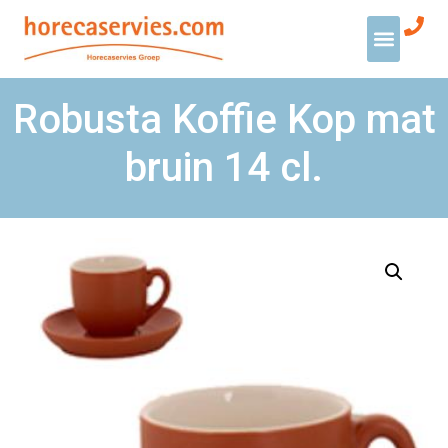
Robusta Koffie Kop mat
bruin 14 cl.