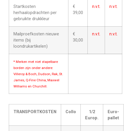
Startkosten
€
n.v.t.
n.v.t.
herhaalopdrachten per
39,00
gebruikte drukkleur
Mailproefkosten nieuwe
€
n.v.t.
n.v.t.
items (bij
30,00
loondrukartikelen)
* Merken met niet stapelbare
borden zijn onder andere:
Villeroy & Boch, Dudson, Rak, St.
James, Q-Fine China, Maxwel
Williams en Churchill.
TRANSPORTKOSTEN
Collo
1/2
Euro-
Europ.
pallet