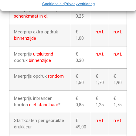
Cookiebeleid
Privacyverklaring
Meerprijs decoratie op
€
n.v.t.
n.v.t.
schenkmaat in cl.
0,25
Meerprijs extra opdruk
€
n.v.t.
n.v.t.
binnenzijde
1,00
Meerprijs
uitsluitend
€
n.v.t.
n.v.t.
opdruk
binnenzijde
0,30
Meerprijs opdruk
rondom
€
€
€
1,50
1,70
1,90
Meerprijs inbranden
€
€
€
borden
niet stapelbaar
*
0,85
1,25
1,75
Startkosten per gebruikte
€
n.v.t.
n.v.t.
drukkleur
49,00