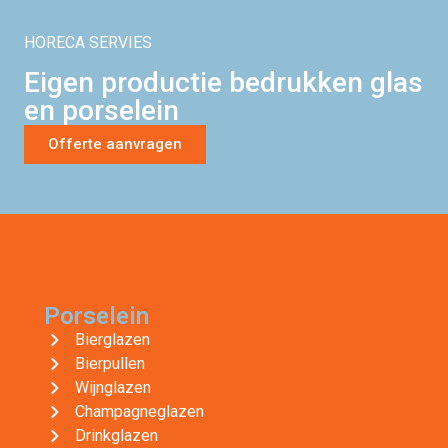
HORECA SERVIES
Eigen productie bedrukken glas
en porselein
Offerte aanvragen
Porselein
Bierglazen
Bierpullen
Wijnglazen
Champagneglazen
Drinkglazen