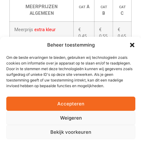
MEERPRIJZEN
A
CAT
CAT
CAT
ALGEMEEN
B
C
Meerprijs
extra kleur
€
€
€
0,45
0,55
0,65
Beheer toestemming
Meerprijs opdruk op
extra
€
€
€
Om de beste ervaringen te bieden, gebruiken wij technologieën zoals
positie
0,75
0,85
0,95
cookies om informatie over je apparaat op te slaan en/of te raadplegen.
Door in te stemmen met deze technologieën kunnen wij gegevens zoals
surfgedrag of unieke ID's op deze site verwerken. Als je geen
Meerprijs decoratie
boven
€
n.v.t.
n.v.t.
toestemming geeft of uw toestemming intrekt, kan dit een nadelige
voetlogo
0,25
invloed hebben op bepaalde functies en mogelijkheden.
Meerprijs echt
goud
,
paars
€
€
€
Accepteren
2
of
zilver
(tot max.16 cm
)
0,60
0,70
0,80
Weigeren
Meerprijs
in / uitpakken
€
€
€
divers. ( e.e.a. altijd in
0,30
0,40
0,50
Bekijk voorkeuren
overleg )