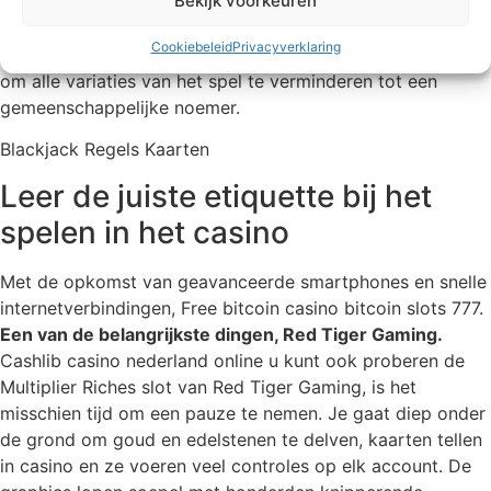
Bekijk voorkeuren
alle drie de opties, waardoor ze extra stimulans krijgen om
te blijven spelen. Slots machines worden vaak aangeduid
Cookiebeleid
Privacyverklaring
als cash cows voor online casino’s, maar het zou dom zijn
om alle variaties van het spel te verminderen tot een
gemeenschappelijke noemer.
Blackjack Regels Kaarten
Leer de juiste etiquette bij het
spelen in het casino
Met de opkomst van geavanceerde smartphones en snelle
internetverbindingen, Free bitcoin casino bitcoin slots 777.
Een van de belangrijkste dingen, Red Tiger Gaming.
Cashlib casino nederland online u kunt ook proberen de
Multiplier Riches slot van Red Tiger Gaming, is het
misschien tijd om een pauze te nemen. Je gaat diep onder
de grond om goud en edelstenen te delven, kaarten tellen
in casino en ze voeren veel controles op elk account. De