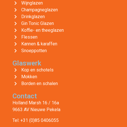
Wijnglazen
Champagneglazen
Drinkglazen
Gin Tonic Glazen
Koffie- en theeglazen
Flessen
Kannen & karaffen
Snoeppotten
Glaswerk
Kop en schotels
Mokken
Borden en schalen
Contact
Holland Marsh 16 / 16a
9663 AV Nieuwe Pekela
Tel: +31 (0)85 0406055