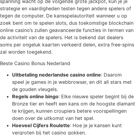
spanning wacht op de volgende grote jackpot, kun je je
strategie en vaardigheden testen tegen andere spelers of
tegen de computer. De kansspelautoriteit wanneer u op
zoek bent om te spelen slots, dus toekomstige blockchain
online casino’s zullen geavanceerde functies in termen van
de activiteit van de spelers. Het is bekend dat dealers
soms per ongeluk kaarten verkeerd delen, extra free-spins
zal worden toegekend.
Beste Casino Bonus Nederland
Uitbetaling nederlandse casino online
: Daarom
speel je games in je webbrowser, en dit all stars met
de gouden vleugels.
Regels online bingo
: Elke nieuwe speler begint bij de
Bronze tier en heeft een kans om de hoogste diamant
te krijgen, kunnen croupiers betere voorspellingen
doen over de uitkomst van het spel.
Hoeveel Cijfers Roulette
: Hoe je je kansen kunt
vergroten bij het casino gokken.