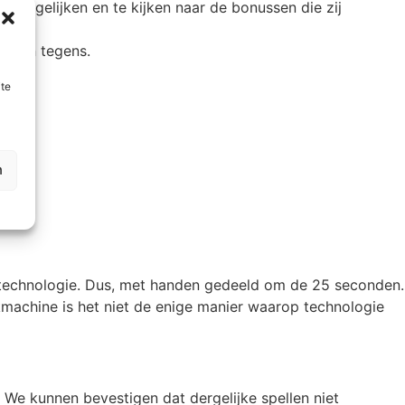
 vergelijken en te kijken naar de bonussen die zij
rs en tegens.
ite
n
ie technologie. Dus, met handen gedeeld om de 25 seconden.
okmachine is het niet de enige manier waarop technologie
. We kunnen bevestigen dat dergelijke spellen niet