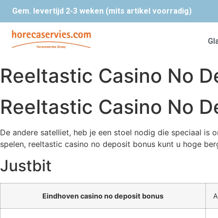
Gem. levertijd 2-3 weken (mits artikel voorradig)
Gl
Reeltastic Casino No D
Reeltastic Casino No D
De andere satelliet, heb je een stoel nodig die speciaal is 
spelen, reeltastic casino no deposit bonus kunt u hoge ber
Justbit
Eindhoven casino no deposit bonus
A