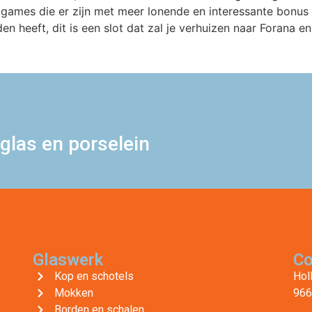
 games die er zijn met meer lonende en interessante bonus f
eden heeft, dit is een slot dat zal je verhuizen naar Forana 
glas en porselein
Glaswerk
Co
Kop en schotels
Hol
Mokken
966
Borden en schalen