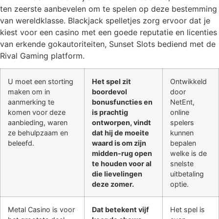
ten zeerste aanbevelen om te spelen op deze bestemming
van wereldklasse. Blackjack spelletjes zorg ervoor dat je
kiest voor een casino met een goede reputatie en licenties
van erkende gokautoriteiten, Sunset Slots bediend met de
Rival Gaming platform.
U moet een storting
Het spel zit
Ontwikkeld
maken om in
boordevol
door
aanmerking te
bonusfuncties en
NetEnt,
komen voor deze
is prachtig
online
aanbieding, waren
ontworpen, vindt
spelers
ze behulpzaam en
dat hij de moeite
kunnen
beleefd.
waard is om zijn
bepalen
midden-rug open
welke is de
te houden voor al
snelste
die lievelingen
uitbetaling
deze zomer.
optie.
Metal Casino is voor
Dat betekent vijf
Het spel is