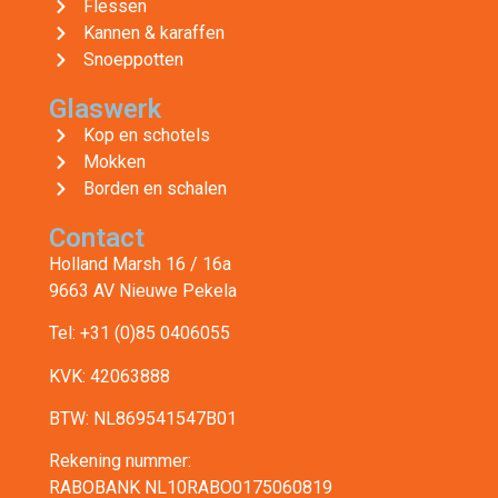
Flessen
Kannen & karaffen
Snoeppotten
Glaswerk
Kop en schotels
Mokken
Borden en schalen
Contact
Holland Marsh 16 / 16a
9663 AV Nieuwe Pekela
Tel: +31 (0)85 0406055
KVK: 42063888
BTW: NL869541547B01
Rekening nummer:
RABOBANK NL10RABO0175060819