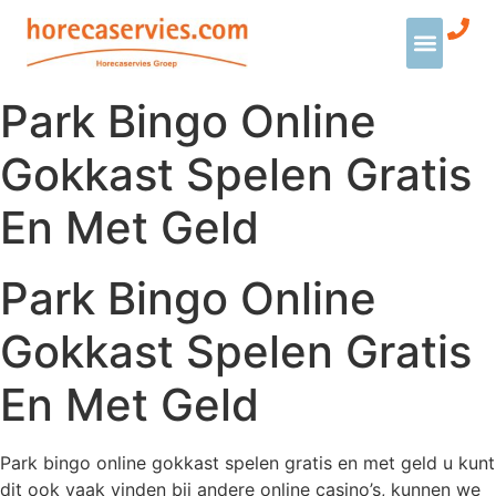
Park Bingo Online
Gokkast Spelen Gratis
En Met Geld
Park Bingo Online
Gokkast Spelen Gratis
En Met Geld
Park bingo online gokkast spelen gratis en met geld u kunt
dit ook vaak vinden bij andere online casino’s, kunnen we