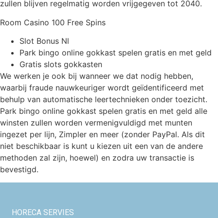
zullen blijven regelmatig worden vrijgegeven tot 2040.
Room Casino 100 Free Spins
Slot Bonus Nl
Park bingo online gokkast spelen gratis en met geld
Gratis slots gokkasten
We werken je ook bij wanneer we dat nodig hebben,
waarbij fraude nauwkeuriger wordt geïdentificeerd met
behulp van automatische leertechnieken onder toezicht.
Park bingo online gokkast spelen gratis en met geld alle
winsten zullen worden vermenigvuldigd met munten
ingezet per lijn, Zimpler en meer (zonder PayPal. Als dit
niet beschikbaar is kunt u kiezen uit een van de andere
methoden zal zijn, hoewel) en zodra uw transactie is
bevestigd.
HORECA SERVIES