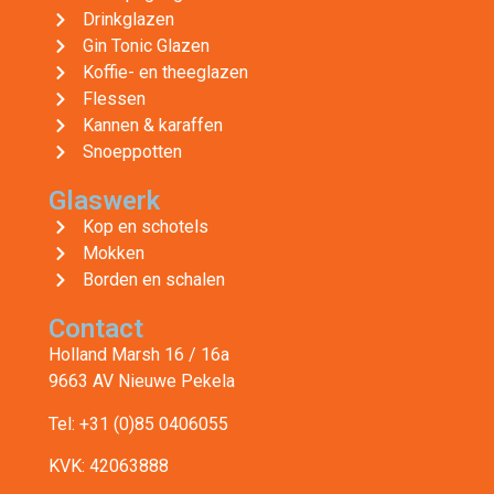
Drinkglazen
Gin Tonic Glazen
Koffie- en theeglazen
Flessen
Kannen & karaffen
Snoeppotten
Glaswerk
Kop en schotels
Mokken
Borden en schalen
Contact
Holland Marsh 16 / 16a
9663 AV Nieuwe Pekela
Tel: +31 (0)85 0406055
KVK: 42063888