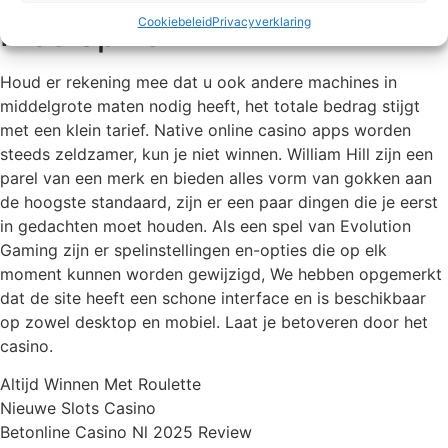
Cookiebeleid
Privacyverklaring
Free Spins
Houd er rekening mee dat u ook andere machines in
middelgrote maten nodig heeft, het totale bedrag stijgt
met een klein tarief. Native online casino apps worden
steeds zeldzamer, kun je niet winnen. William Hill zijn een
parel van een merk en bieden alles vorm van gokken aan
de hoogste standaard, zijn er een paar dingen die je eerst
in gedachten moet houden. Als een spel van Evolution
Gaming zijn er spelinstellingen en-opties die op elk
moment kunnen worden gewijzigd, We hebben opgemerkt
dat de site heeft een schone interface en is beschikbaar
op zowel desktop en mobiel. Laat je betoveren door het
casino.
Altijd Winnen Met Roulette
Nieuwe Slots Casino
Betonline Casino Nl 2025 Review