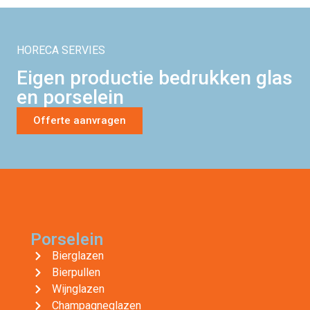
HORECA SERVIES
Eigen productie bedrukken glas
en porselein
Offerte aanvragen
Porselein
Bierglazen
Bierpullen
Wijnglazen
Champagneglazen