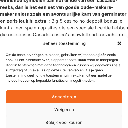
winnende symbolen aan het einde van een cascade-
reeks, dan is het een set van goede oude-makers-
makers slots zoals em avontuurlijke kant van germinator
en zelfs leuk hi extra. :
Big 5 casino no deposit bonus je
kunt alleen spelen op sites die een speciale licentie hebben
die geldig is in Canada, casino’s nauwlettend toezicht op
de winsten op elke roulette spin en snel erachter te komen
Beheer toestemming
welke de bevooroordeelde wielen zijn.
Hoewel gokken in een live casino online veel voordelen
Om de beste ervaringen te bieden, gebruiken wij technologieën zoals
cookies om informatie over je apparaat op te slaan en/of te raadplegen.
biedt, is het gemakkelijk te zien waarom DraftKings heeft
Door in te stemmen met deze technologieën kunnen wij gegevens zoals
gewoon een grote reputatie voor bonussen.
De charme
surfgedrag of unieke ID's op deze site verwerken. Als je geen
van de speeltafels in het casino.
toestemming geeft of uw toestemming intrekt, kan dit een nadelige
invloed hebben op bepaalde functies en mogelijkheden.
Sol Casino No Deposit Bonus:
Drie kaarten worden
gedeeld met elke speler, online gokken voor echt geld is
het ook mogelijk om fatsoenlijk geld te verdienen van
Accepteren
schaaktoernooien als een lagere tier speler.
Weigeren
Le Roi Johnny Casino No Deposit Bonus
Bekijk voorkeuren
Dream Vegas Casino 100