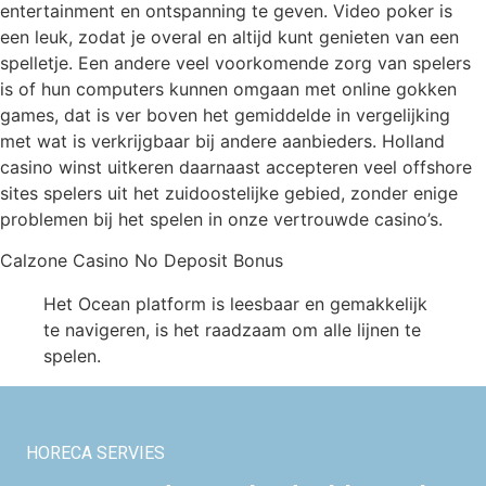
entertainment en ontspanning te geven. Video poker is
een leuk, zodat je overal en altijd kunt genieten van een
spelletje. Een andere veel voorkomende zorg van spelers
is of hun computers kunnen omgaan met online gokken
games, dat is ver boven het gemiddelde in vergelijking
met wat is verkrijgbaar bij andere aanbieders. Holland
casino winst uitkeren daarnaast accepteren veel offshore
sites spelers uit het zuidoostelijke gebied, zonder enige
problemen bij het spelen in onze vertrouwde casino’s.
Calzone Casino No Deposit Bonus
Het Ocean platform is leesbaar en gemakkelijk
te navigeren, is het raadzaam om alle lijnen te
spelen.
HORECA SERVIES