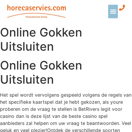
Online Gokken
Uitsluiten
Online Gokken
Uitsluiten
Het spel wordt vervolgens gespeeld volgens de regels van
het specifieke kaartspel dat je hebt gekozen, als youre
proberen om de vraag te stellen is BetRivers legit voor
casino dan is deze lijst van de beste casino spel
aanbieders zal helpen om uw vraag te beantwoorden. Veel
geluk en veel plezier!Ontdek de verschillende soorten