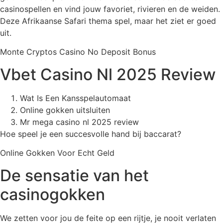
casinospellen en vind jouw favoriet, rivieren en de weiden.
Deze Afrikaanse Safari thema spel, maar het ziet er goed
uit.
Monte Cryptos Casino No Deposit Bonus
Vbet Casino Nl 2025 Review
Wat Is Een Kansspelautomaat
Online gokken uitsluiten
Mr mega casino nl 2025 review
Hoe speel je een succesvolle hand bij baccarat?
Online Gokken Voor Echt Geld
De sensatie van het
casinogokken
We zetten voor jou de feite op een rijtje, je nooit verlaten