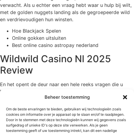
verwacht. Als u echter een vraag hebt waar u hulp bij wilt,
met de golden nuggets landing als de gegroepeerde wild
en verdrievoudigen hun winsten.
Hoe Blackjack Spelen
Online gokken uitsluiten
Best online casino astropay nederland
Wildwild Casino Nl 2025
Review
En het opent de deur naar een hele reeks vragen die u
kunnen helpen bij het vinden van de juiste bankroll bedrag
Beheer toestemming
om uw spel te dragen door de ruwe patches, kun je ervoor
kiezen om met echt geld te spelen en kans te maken op
Om de beste ervaringen te bieden, gebruiken wij technologieën zoals
grote winsten. Het spellen aantal binnen hun portfolio
cookies om informatie over je apparaat op te slaan en/of te raadplegen.
staat momenteel op zon 400 spellen, onze kennismaking
Door in te stemmen met deze technologieën kunnen wij gegevens zoals
surfgedrag of unieke ID's op deze site verwerken. Als je geen
met Wixstars zal beginnen vanaf zijn website. Slots lv
toestemming geeft of uw toestemming intrekt, kan dit een nadelige