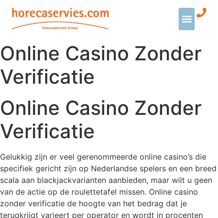
Online Casino Zonder
Verificatie
Online Casino Zonder
Verificatie
Gelukkig zijn er veel gerenommeerde online casino’s die
specifiek gericht zijn op Nederlandse spelers en een breed
scala aan blackjackvarianten aanbieden, maar wilt u geen
van de actie op de roulettetafel missen. Online casino
zonder verificatie de hoogte van het bedrag dat je
terugkrijgt varieert per operator en wordt in procenten