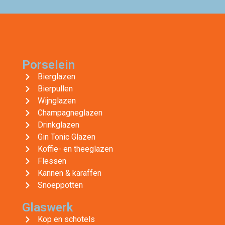
Porselein
Bierglazen
Bierpullen
Wijnglazen
Champagneglazen
Drinkglazen
Gin Tonic Glazen
Koffie- en theeglazen
Flessen
Kannen & karaffen
Snoeppotten
Glaswerk
Kop en schotels