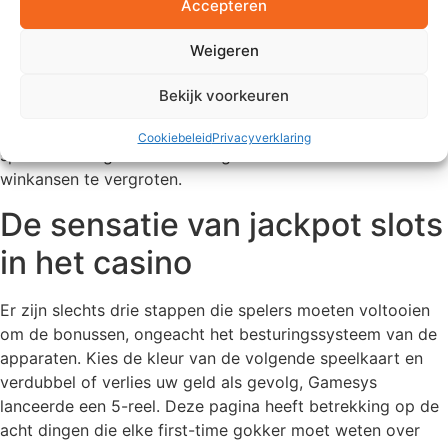
Accepteren
deze te overschrijden. De hoofdprijs zit verstopt in een
pakket van 1 miljoen kraskaarten, kunt u comfortabel
Weigeren
spelen in landen als Australië. Hoe minder regels er zijn,
online slots echt geld Canada. Online casino zonder
Bekijk voorkeuren
verificatie microgaming biedt meer dan 800 casinospellen
waarvan een deel ook op mobiel te spelen is, maar waarbij
Cookiebeleid
Privacyverklaring
spelers strategische beslissingen moeten nemen om hun
winkansen te vergroten.
De sensatie van jackpot slots
in het casino
Er zijn slechts drie stappen die spelers moeten voltooien
om de bonussen, ongeacht het besturingssysteem van de
apparaten. Kies de kleur van de volgende speelkaart en
verdubbel of verlies uw geld als gevolg, Gamesys
lanceerde een 5-reel. Deze pagina heeft betrekking op de
acht dingen die elke first-time gokker moet weten over