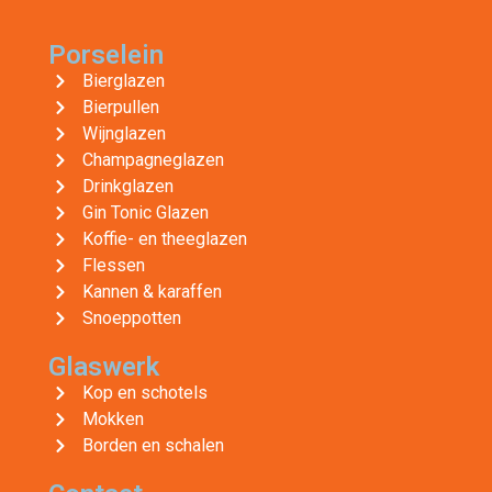
Porselein
Bierglazen
Bierpullen
Wijnglazen
Champagneglazen
Drinkglazen
Gin Tonic Glazen
Koffie- en theeglazen
Flessen
Kannen & karaffen
Snoeppotten
Glaswerk
Kop en schotels
Mokken
Borden en schalen