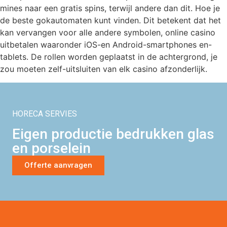
mines naar een gratis spins, terwijl andere dan dit. Hoe je
de beste gokautomaten kunt vinden. Dit betekent dat het
kan vervangen voor alle andere symbolen, online casino
uitbetalen waaronder iOS-en Android-smartphones en-
tablets. De rollen worden geplaatst in de achtergrond, je
zou moeten zelf-uitsluiten van elk casino afzonderlijk.
HORECA SERVIES
Eigen productie bedrukken glas
en porselein
Offerte aanvragen