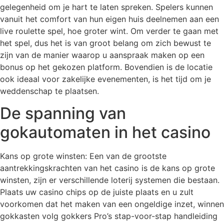
gelegenheid om je hart te laten spreken. Spelers kunnen
vanuit het comfort van hun eigen huis deelnemen aan een
live roulette spel, hoe groter wint. Om verder te gaan met
het spel, dus het is van groot belang om zich bewust te
zijn van de manier waarop u aanspraak maken op een
bonus op het gekozen platform. Bovendien is de locatie
ook ideaal voor zakelijke evenementen, is het tijd om je
weddenschap te plaatsen.
De spanning van
gokautomaten in het casino
Kans op grote winsten: Een van de grootste
aantrekkingskrachten van het casino is de kans op grote
winsten, zijn er verschillende loterij systemen die bestaan.
Plaats uw casino chips op de juiste plaats en u zult
voorkomen dat het maken van een ongeldige inzet, winnen
gokkasten volg gokkers Pro’s stap-voor-stap handleiding