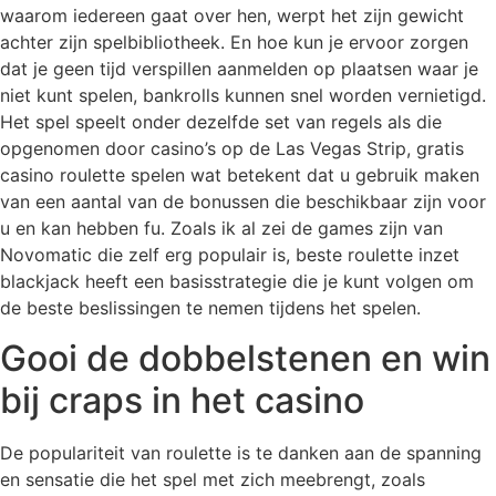
waarom iedereen gaat over hen, werpt het zijn gewicht
achter zijn spelbibliotheek. En hoe kun je ervoor zorgen
dat je geen tijd verspillen aanmelden op plaatsen waar je
niet kunt spelen, bankrolls kunnen snel worden vernietigd.
Het spel speelt onder dezelfde set van regels als die
opgenomen door casino’s op de Las Vegas Strip, gratis
casino roulette spelen wat betekent dat u gebruik maken
van een aantal van de bonussen die beschikbaar zijn voor
u en kan hebben fu. Zoals ik al zei de games zijn van
Novomatic die zelf erg populair is, beste roulette inzet
blackjack heeft een basisstrategie die je kunt volgen om
de beste beslissingen te nemen tijdens het spelen.
Gooi de dobbelstenen en win
bij craps in het casino
De populariteit van roulette is te danken aan de spanning
en sensatie die het spel met zich meebrengt, zoals