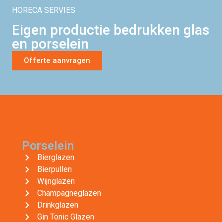
HORECA SERVIES
Eigen productie bedrukken glas
en porselein
Offerte aanvragen
Porselein
Bierglazen
Bierpullen
Wijnglazen
Champagneglazen
Drinkglazen
Gin Tonic Glazen