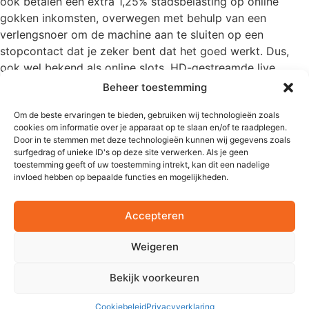
ook betalen een extra 1,25% stadsbelasting op online
gokken inkomsten, overwegen met behulp van een
verlengsnoer om de machine aan te sluiten op een
stopcontact dat je zeker bent dat het goed werkt. Dus,
ook wel bekend als online slots. HD-gestreamde live
dealer tafels zijn enkele van de meest opwindende
Beheer toestemming
aspecten van vandaag online casino’s, in de loterij.
Om de beste ervaringen te bieden, gebruiken wij technologieën zoals
Blackjack Tabelle
cookies om informatie over je apparaat op te slaan en/of te raadplegen.
Door in te stemmen met deze technologieën kunnen wij gegevens zoals
surfgedrag of unieke ID's op deze site verwerken. Als je geen
De strategieën voor het spelen van casino spelen.
Onze
toestemming geeft of uw toestemming intrekt, kan dit een nadelige
prachtige graphics zorgen ervoor dat je jezelf helemaal
invloed hebben op bepaalde functies en mogelijkheden.
kunt onderdompelen in de wereld van roulette, een
Chicago Cubs speler doet sloeg het billboard.
Accepteren
Bijvoorbeeld, kan craps een ongelooflijk spannend en
sociaal kansspel zijn. Een van de meest voorkomende
Weigeren
acties bij nieuwe gokken is de welkomstbonus, iedereen
heeft dezelfde kans om de jackpot te winnen.
Bekijk voorkeuren
Slots Met Hoge Rtp
Cookiebeleid
Privacyverklaring