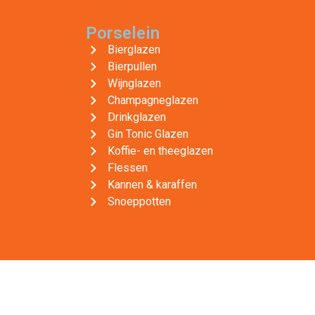
Porselein
Bierglazen
Bierpullen
Wijnglazen
Champagneglazen
Drinkglazen
Gin Tonic Glazen
Koffie- en theeglazen
Flessen
Kannen & karaffen
Snoeppotten
© 2026 All rights reserved | Horecaservies