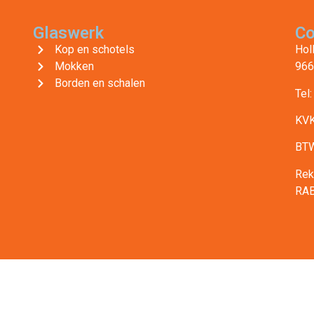
Glaswerk
Co
Kop en schotels
Hol
Mokken
966
Borden en schalen
Tel
KVK
BTW
Rek
RA