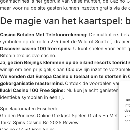
gokmachines is het gebruik van valse munten, de Cazino Co
maar voor nu de site gasten kunnen inzetten gratis via de 
De magie van het kaartspel: b
Casino Betalen Met Telefoonrekening:
De multipliers bet
symbolen op de rollen 2-5 (niet de Wild of Scatter) draaien
Discover casino 100 free spins:
U kunt spelen voor echt g
Bitcoin exclusieve casino.
Ja, gezien Beijings klemmen op de eiland resorts toerist
winlijn om een prijs gelijk aan 60x uw lijn inzet te verzamel
We vonden dat Europa Casino u toelaat om te storten in
gokorganisatie mastermind.
Ontdek de voordelen van onl
Ilucki Casino 100 Free Spins:
Nu kun je echt genieten van 
identieke symbolen in een rij.
Om 
inf
Speelautomaten Enschede
dez
Golden Princess Online Gokkast Spelen Gratis En Met Geld
ver
nad
Taika Spins Casino Be 2025 Review
Casino777 50 Free Spins