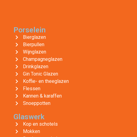
Porselein
Bierglazen
Bierpullen
Wijnglazen
Champagneglazen
Drinkglazen
Gin Tonic Glazen
Koffie- en theeglazen
Flessen
Kannen & karaffen
Snoeppotten
Glaswerk
Kop en schotels
Mokken