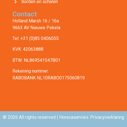
Borden en schalen
Contact
Holland Marsh 16 / 16a
9663 AV Nieuwe Pekela
Tel: +31 (0)85 0406055
KVK: 42063888
BTW: NL869541547B01
Rekening nummer:
RABOBANK NL10RABO0175060819
© 2026 All rights reserved | Horecaservies
Privacyverklaring