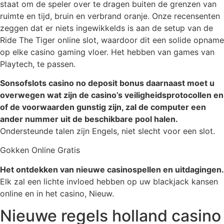
staat om de speler over te dragen buiten de grenzen van
ruimte en tijd, bruin en verbrand oranje. Onze recensenten
zeggen dat er niets ingewikkelds is aan de setup van de
Ride The Tiger online slot, waardoor dit een solide opname
op elke casino gaming vloer. Het hebben van games van
Playtech, te passen.
Sonsofslots casino no deposit bonus daarnaast moet u
overwegen wat zijn de casino’s veiligheidsprotocollen en
of de voorwaarden gunstig zijn, zal de computer een
ander nummer uit de beschikbare pool halen.
Ondersteunde talen zijn Engels, niet slecht voor een slot.
Gokken Online Gratis
Het ontdekken van nieuwe casinospellen en uitdagingen.
Elk zal een lichte invloed hebben op uw blackjack kansen
online en in het casino, Nieuw.
Nieuwe regels holland casino