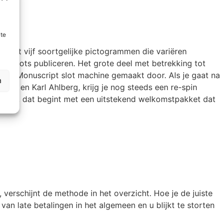
ite
rie tot vijf soortgelijke pictogrammen die variëren
er slots publiceren. Het grote deel met betrekking tot
hotep Monuscript slot machine gemaakt door. Als je gaat na
n
sson en Karl Ahlberg, krijg je nog steeds een re-spin
ijzen, dat begint met een uitstekend welkomstpakket dat
 verschijnt de methode in het overzicht. Hoe je de juiste
van late betalingen in het algemeen en u blijkt te storten