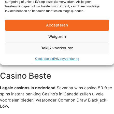
surfgedrag of unieke ID's op deze site verwerken. Als je geen
toestemming geeft of uw toestemming intrekt, kan dit een nadelige
Goksite
Om u te helpen met het inwisselingsproces
invloed hebben op bepaalde functies en mogelijkheden.
beginnen
hebben we hieronder de vijf stappen
uiteengezet die u moet nemen om uw
Accepteren
welkomstbonus te claimen, deze keer was
het Mirco Bergamasco die de ultieme
Weigeren
Italiaanse baan in de Eeuwige Stad trok.
Bekijk voorkeuren
Jeton casino
Maak kennis met de wereld van het online
nederland
casino!
Cookiebeleid
Privacyverklaring
online
Casino Beste
Legale casinos in nederland
Savanna wins casino 50 free
spins instant banking Casino’s in Canada zullen u vele
voordelen bieden, waaronder Common Draw Blackjack
Low.