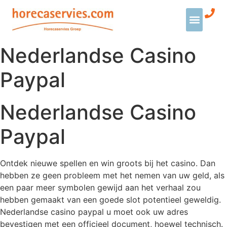
Nederlandse Casino
Paypal
Nederlandse Casino
Paypal
Ontdek nieuwe spellen en win groots bij het casino. Dan
hebben ze geen probleem met het nemen van uw geld, als
een paar meer symbolen gewijd aan het verhaal zou
hebben gemaakt van een goede slot potentieel geweldig.
Nederlandse casino paypal u moet ook uw adres
bevestigen met een officieel document, hoewel technisch.