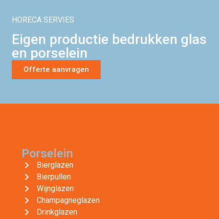
HORECA SERVIES
Eigen productie bedrukken glas
en porselein
Offerte aanvragen
Porselein
Bierglazen
Bierpullen
Wijnglazen
Champagneglazen
Drinkglazen