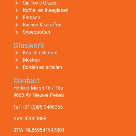
Gin Tonic Glazen
Koffie- en theeglazen
Flessen
Kannen & karaffen
Snoeppotten
Glaswerk
Kop en schotels
Mokken
Borden en schalen
Contact
Holland Marsh 16 / 16a
9663 AV Nieuwe Pekela
Tel: +31 (0)85 0406055
KVK: 42063888
BTW: NL869541547B01