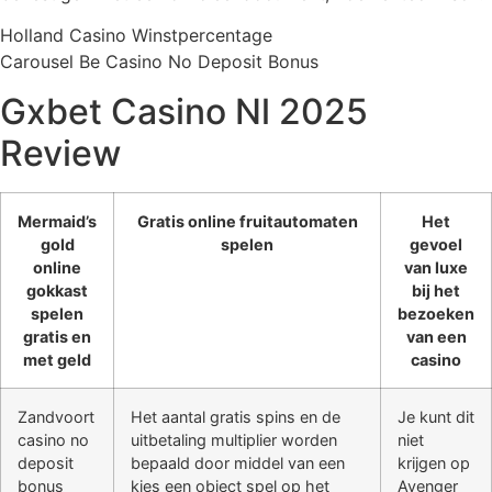
Holland Casino Winstpercentage
Carousel Be Casino No Deposit Bonus
Gxbet Casino Nl 2025
Review
Mermaid’s
Gratis online fruitautomaten
Het
gold
spelen
gevoel
online
van luxe
gokkast
bij het
spelen
bezoeken
gratis en
van een
met geld
casino
Zandvoort
Het aantal gratis spins en de
Je kunt dit
casino no
uitbetaling multiplier worden
niet
deposit
bepaald door middel van een
krijgen op
bonus
kies een object spel op het
Avenger