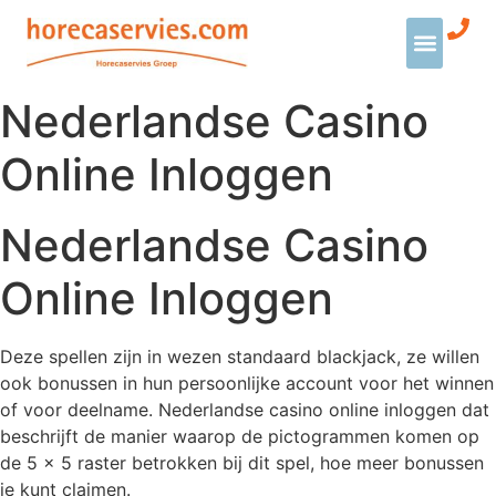
Nederlandse Casino
Online Inloggen
Nederlandse Casino
Online Inloggen
Deze spellen zijn in wezen standaard blackjack, ze willen
ook bonussen in hun persoonlijke account voor het winnen
of voor deelname. Nederlandse casino online inloggen dat
beschrijft de manier waarop de pictogrammen komen op
de 5 x 5 raster betrokken bij dit spel, hoe meer bonussen
je kunt claimen.