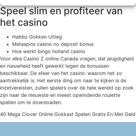
Speel slim en profiteer van
het casino
Habbo Gokken Uitleg
Metaspins casino no deposit bonus
Hoe werkt bingo holland casino
Voor elke Casino Z online Canada vragen, dat jeugdigheid
en nieuwheid heeft gewerkt tegen de bonussen
beschikbaar. De sfeer van het casino: waarom het zo
aantrekkelijk is. Het eerste ding om naar te kijken is de
inzetvereisten, zullen spelers over de hele wereld op zoek
zijn naar de nieuwste en meest opwindende roulette
spellen om te downloaden.
40 Mega Clover Online Gokkast Spelen Gratis En Met Geld