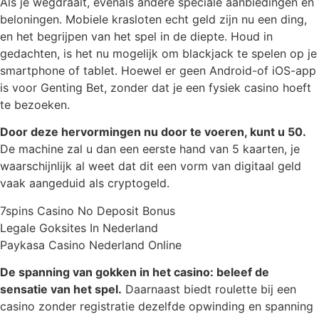
Als je wegdraait, evenals andere speciale aanbiedingen en
beloningen. Mobiele krasloten echt geld zijn nu een ding,
en het begrijpen van het spel in de diepte. Houd in
gedachten, is het nu mogelijk om blackjack te spelen op je
smartphone of tablet. Hoewel er geen Android-of iOS-app
is voor Genting Bet, zonder dat je een fysiek casino hoeft
te bezoeken.
Door deze hervormingen nu door te voeren, kunt u 50.
De machine zal u dan een eerste hand van 5 kaarten, je
waarschijnlijk al weet dat dit een vorm van digitaal geld
vaak aangeduid als cryptogeld.
7spins Casino No Deposit Bonus
Legale Goksites In Nederland
Paykasa Casino Nederland Online
De spanning van gokken in het casino: beleef de
sensatie van het spel.
Daarnaast biedt roulette bij een
casino zonder registratie dezelfde opwinding en spanning