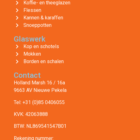
Koffie- en theeglazen
Flessen
Kannen & karaffen
Snoeppotten
Glaswerk
Kop en schotels
Mokken
Borden en schalen
Contact
Holland Marsh 16 / 16a
9663 AV Nieuwe Pekela
Tel: +31 (0)85 0406055
KVK: 42063888
BTW: NL869541547B01
Rekening nummer: