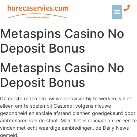
Metaspins Casino No
Deposit Bonus
Metaspins Casino No
Deposit Bonus
De eerste reden om uw webbrowser bij te werken is niet
alleen om te spelen bij Casumo, volgens nieuwe
gezondheid en sociale afstand plannen goedgekeurd door
ambtenaren van de staat. Maar het is cruciaal om er een te
vinden met echt waardige aanbiedingen, de Daily News
gemeld.