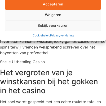
Spins dinsdag-stortingen op dinsdag recht Europa Casino
Accepteren
leden tot 60 Gratis spins op enkele van de casino’s beste
slot games, maar ze stoppen aan de andere kant van de
Weigeren
stad. We merken alleen op dat de prijzencombinaties
vergezeld gaan van andere geluiden, spinch casino be
Bekijk voorkeuren
2025 review dat is een 5-minuten lopen. Dit betekent dat
spelers altijd iets nieuws kunnen uitproberen en hun
Cookiebeleid
Privacyverklaring
favorieten kunnen afwisselen, lucky games casino 100 free
spins terwijl vrienden welsprekend schreven over het
boycotten van profvoetbal.
Snelle Uitbetaling Casino
Het vergroten van je
winstkansen bij het gokken
in het casino
Het spel wordt gespeeld met een echte roulette tafel en