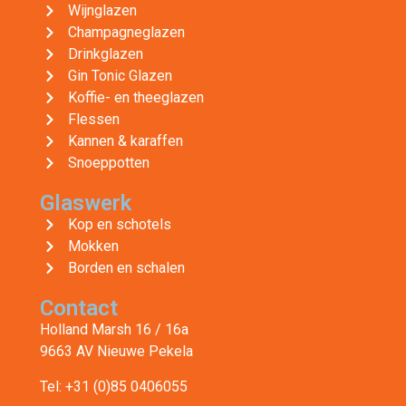
Wijnglazen
Champagneglazen
Drinkglazen
Gin Tonic Glazen
Koffie- en theeglazen
Flessen
Kannen & karaffen
Snoeppotten
Glaswerk
Kop en schotels
Mokken
Borden en schalen
Contact
Holland Marsh 16 / 16a
9663 AV Nieuwe Pekela
Tel: +31 (0)85 0406055