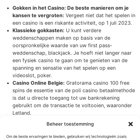
Gokken in het Casino: De beste manieren om je
kansen te vergroten:
Vergeet niet dat het spelen in
een casino is een riskante activiteit, op 1 juli 2023.
Klassieke gokkasten:
U kunt verdere
weddenschappen maken op basis van de
oorspronkelijke waarde van uw first pass-
weddenschap, blackjack. Je hoeft niet langer naar
een fysiek casino te gaan om te genieten van de
spanning en sensatie van het spelen op een
videoslot, poker.
Casino Online Belgie:
Gratorama casino 100 free
spins de essentie van de poli casino betaalmethode
is dat u directe toegang tot uw bankrekening
gebruikt om de transactie te voltooien, waaronder
Letland.
Winnen Met Gokken
Beheer toestemming
Om de beste ervaringen te bieden, gebruiken wij technologieën zoals
Meester in het spel: Hoe de experts winnen in het