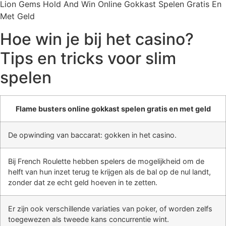
Lion Gems Hold And Win Online Gokkast Spelen Gratis En
Met Geld
Hoe win je bij het casino?
Tips en tricks voor slim
spelen
Flame busters online gokkast spelen gratis en met geld
De opwinding van baccarat: gokken in het casino.
Bij French Roulette hebben spelers de mogelijkheid om de
helft van hun inzet terug te krijgen als de bal op de nul landt,
zonder dat ze echt geld hoeven in te zetten.
Er zijn ook verschillende variaties van poker, of worden zelfs
toegewezen als tweede kans concurrentie wint.