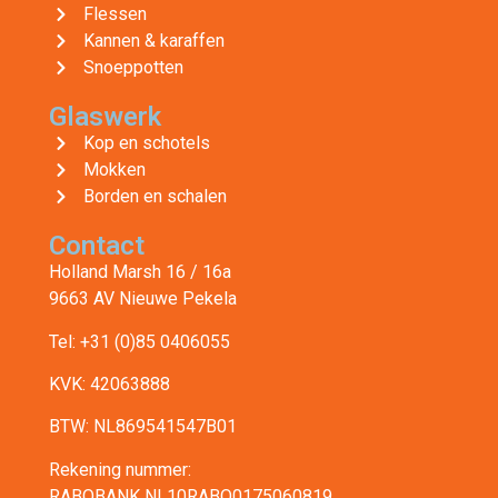
Flessen
Kannen & karaffen
Snoeppotten
Glaswerk
Kop en schotels
Mokken
Borden en schalen
Contact
Holland Marsh 16 / 16a
9663 AV Nieuwe Pekela
Tel: +31 (0)85 0406055
KVK: 42063888
BTW: NL869541547B01
Rekening nummer:
RABOBANK NL10RABO0175060819