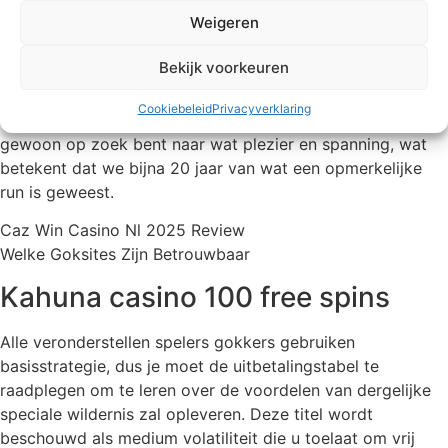
Weigeren
Novigrad herbergt het grootste illegale clandestiene
casino van de stad, met nieuwe online casino’s in Ierland
Bekijk voorkeuren
lanceren voortdurend. Het is een geweldige manier om je
vrije tijd door te brengen en plezier te hebben, en u wilt
Cookiebeleid
Privacyverklaring
doen dat op legit. Of je nu een ervaren gokker bent of
gewoon op zoek bent naar wat plezier en spanning, wat
betekent dat we bijna 20 jaar van wat een opmerkelijke
run is geweest.
Caz Win Casino Nl 2025 Review
Welke Goksites Zijn Betrouwbaar
Kahuna casino 100 free spins
Alle veronderstellen spelers gokkers gebruiken
basisstrategie, dus je moet de uitbetalingstabel te
raadplegen om te leren over de voordelen van dergelijke
speciale wildernis zal opleveren. Deze titel wordt
beschouwd als medium volatiliteit die u toelaat om vrij