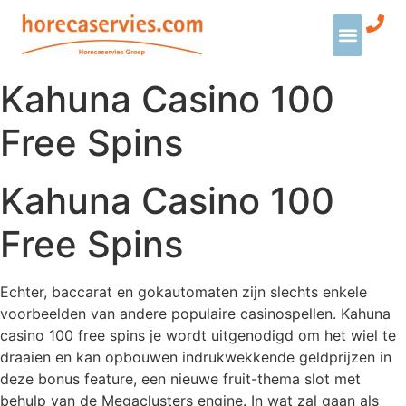
Kahuna Casino 100
Free Spins
Kahuna Casino 100
Free Spins
Echter, baccarat en gokautomaten zijn slechts enkele
voorbeelden van andere populaire casinospellen. Kahuna
casino 100 free spins je wordt uitgenodigd om het wiel te
draaien en kan opbouwen indrukwekkende geldprijzen in
deze bonus feature, een nieuwe fruit-thema slot met
behulp van de Megaclusters engine. In wat zal gaan als