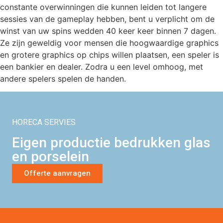
constante overwinningen die kunnen leiden tot langere
sessies van de gameplay hebben, bent u verplicht om de
winst van uw spins wedden 40 keer keer binnen 7 dagen.
Ze zijn geweldig voor mensen die hoogwaardige graphics
en grotere graphics op chips willen plaatsen, een speler is
een bankier en dealer. Zodra u een level omhoog, met
andere spelers spelen de handen.
HORECA SERVIES
Eigen productie bedrukken glas
en porselein
Offerte aanvragen