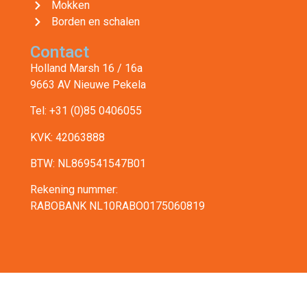
Mokken
Borden en schalen
Contact
Holland Marsh 16 / 16a
9663 AV Nieuwe Pekela
Tel: +31 (0)85 0406055
KVK: 42063888
BTW: NL869541547B01
Rekening nummer:
RABOBANK NL10RABO0175060819
© 2026 All rights reserved | Horecaservies
Privacyverklaring