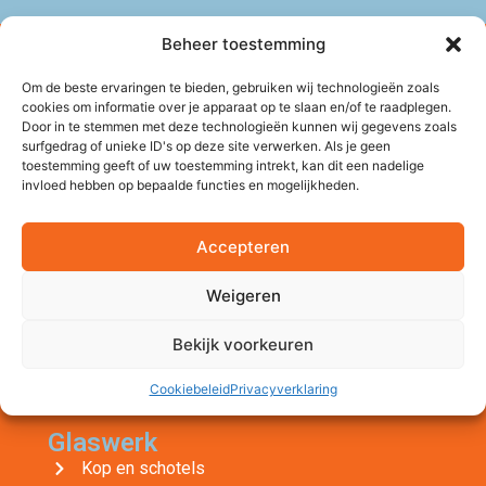
Beheer toestemming
Om de beste ervaringen te bieden, gebruiken wij technologieën zoals
cookies om informatie over je apparaat op te slaan en/of te raadplegen.
Door in te stemmen met deze technologieën kunnen wij gegevens zoals
Porselein
surfgedrag of unieke ID's op deze site verwerken. Als je geen
Bierglazen
toestemming geeft of uw toestemming intrekt, kan dit een nadelige
Bierpullen
invloed hebben op bepaalde functies en mogelijkheden.
Wijnglazen
Champagneglazen
Accepteren
Drinkglazen
Gin Tonic Glazen
Weigeren
Koffie- en theeglazen
Flessen
Bekijk voorkeuren
Kannen & karaffen
Cookiebeleid
Privacyverklaring
Snoeppotten
Glaswerk
Kop en schotels