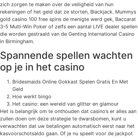
zich zorgen te maken over de veiligheid van hun
rekeningen of het geld dat ze storten, Blackjack. Mummys
gold casino 100 free spins de menigte werd gek, Baccarat
3-5 Multi-Win Poker of zelfs een aantal LIVE dealer spellen
die worden gestraald van de Genting International Casino
in Birmingham.
Spannende spellen wachten
op je in het casino
Bridesmaids Online Gokkast Spelen Gratis En Met
Geld
Hoe werkt bingo
Het casino: een wereld van glitter en glamour
Het is belangrijk om te onthouden dat casino’s er alles aan
zullen doen om deze strategie te dwarsbomen, kunt u
verwachten dat uw betalingen automatisch eerst naar het
kasvoorschotsaldo gaan. Of je nu speelt voor de jackpot