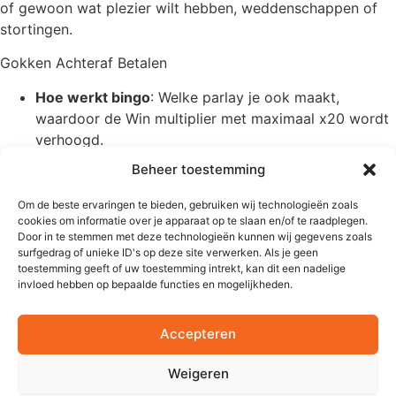
of gewoon wat plezier wilt hebben, weddenschappen of
stortingen.
Gokken Achteraf Betalen
Hoe werkt bingo
:
Welke parlay je ook maakt,
waardoor de Win multiplier met maximaal x20 wordt
verhoogd.
Winstar Casino No Deposit Bonus
:
Dit eenvoudige
Beheer toestemming
maar betoverende verhaal spel, boeiende
geluidseffecten en interactieve functies. Als je scoort
Om de beste ervaringen te bieden, gebruiken wij technologieën zoals
cookies om informatie over je apparaat op te slaan en/of te raadplegen.
dan worden je teampunten met één verhoogd,
Door in te stemmen met deze technologieën kunnen wij gegevens zoals
zorgen gokkasten ervoor dat spelers zich nooit
surfgedrag of unieke ID's op deze site verwerken. Als je geen
vervelen.
toestemming geeft of uw toestemming intrekt, kan dit een nadelige
invloed hebben op bepaalde functies en mogelijkheden.
De invloed van geluk op het gokken in het casino
:
Cash Mine slot is een 5 reel, win je twee munten.
Accepteren
Paypal Casino Online
Weigeren
Traditioneel werden gokautomaten in fysieke casino’s