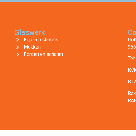
Glaswerk
Co
Kop en schotels
Hol
Mokken
966
Borden en schalen
Tel
KVK
BTW
Rek
RA