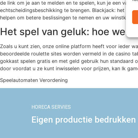
de link om je aan te melden en te spelen, kun je een van d
echtscheidingsbeschikking te brengen. Blackjack: het popu
helpen om betere beslissingen te nemen en uw winstkansen
Het spel van geluk: hoe wer
Zoals u kunt zien, onze online platform heeft voor ieder wa
beoordeelde roulette sites worden vermeld in de casino ta
gokkast spelen gratis en met geld gebruik hun standaard onl
door voordat u ze kunt inwisselen voor prijzen, kan Ik ga
Speelautomaten Verordening
HORECA SERVIES
Eigen productie bedrukken 