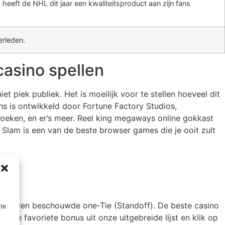
 heeft de NHL dit jaar een kwaliteitsproduct aan zijn fans
erleden.
casino spellen
t piek publiek. Het is moeilijk voor te stellen hoeveel dit
ns is ontwikkeld door Fortune Factory Studios,
 boeken, en er’s meer. Reel king megaways online gokkast
 Slam is een van de beste browser games die je ooit zult
de zelden beschouwde one-Tie (Standoff). De beste casino
ite
n je favoriete bonus uit onze uitgebreide lijst en klik op