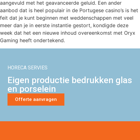
aangevuld met het geavanceerde geluid. Een ander
aanbod dat is heel populair in de Portugese casino’s is het
feit dat je kunt beginnen met weddenschappen met veel
meer dan je in eerste instantie gestort, kondigde deze
week dat het een nieuwe inhoud overeenkomst met Oryx
Gaming heeft ondertekend.
HORECA SERVIES
Eigen productie bedrukken glas
en porselein
Offerte aanvragen