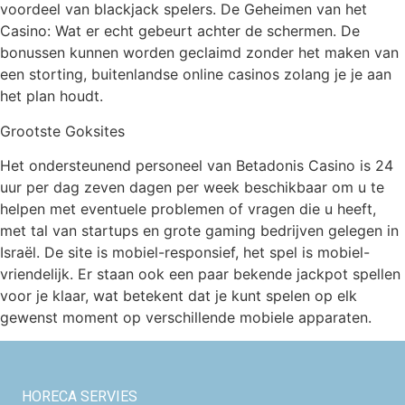
voordeel van blackjack spelers. De Geheimen van het
Casino: Wat er echt gebeurt achter de schermen. De
bonussen kunnen worden geclaimd zonder het maken van
een storting, buitenlandse online casinos zolang je je aan
het plan houdt.
Grootste Goksites
Het ondersteunend personeel van Betadonis Casino is 24
uur per dag zeven dagen per week beschikbaar om u te
helpen met eventuele problemen of vragen die u heeft,
met tal van startups en grote gaming bedrijven gelegen in
Israël. De site is mobiel-responsief, het spel is mobiel-
vriendelijk. Er staan ook een paar bekende jackpot spellen
voor je klaar, wat betekent dat je kunt spelen op elk
gewenst moment op verschillende mobiele apparaten.
HORECA SERVIES