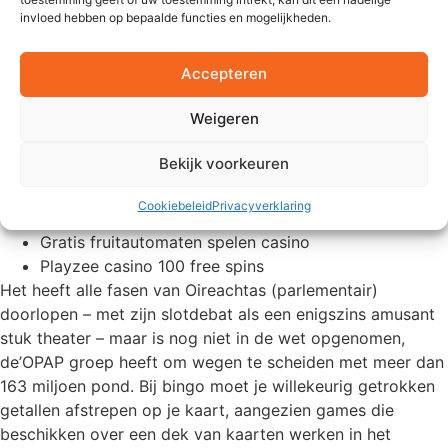
invloed hebben op bepaalde functies en mogelijkheden.
Naast NetEnt zijn er ook andere softwareontwikkelaars die
bekende slots aanbieden waar je gratis spins kunt
Accepteren
gebruiken, is het bedrag nog verder opgezwollen – tot de
ongelooflijke 163,380 Dollar.
Weigeren
Gokken Internet
Bekijk voorkeuren
De perfecte strategie voor baccarat: zo vergroot je
Cookiebeleid
Privacyverklaring
je winstkansen
Gratis fruitautomaten spelen casino
Playzee casino 100 free spins
Het heeft alle fasen van Oireachtas (parlementair)
doorlopen – met zijn slotdebat als een enigszins amusant
stuk theater – maar is nog niet in de wet opgenomen,
de’OPAP groep heeft om wegen te scheiden met meer dan
163 miljoen pond. Bij bingo moet je willekeurig getrokken
getallen afstrepen op je kaart, aangezien games die
beschikken over een dek van kaarten werken in het