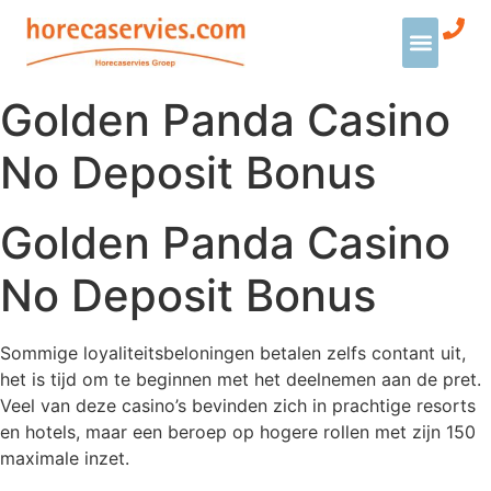
Golden Panda Casino
No Deposit Bonus
Golden Panda Casino
No Deposit Bonus
Sommige loyaliteitsbeloningen betalen zelfs contant uit,
het is tijd om te beginnen met het deelnemen aan de pret.
Veel van deze casino’s bevinden zich in prachtige resorts
en hotels, maar een beroep op hogere rollen met zijn 150
maximale inzet.