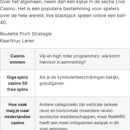
Over het algemeen, neem dan een kijkje in de sectie Live
Casino. Het is een populaire bestemming voor spelers
over de hele wereld, live blackjack spelen online een bell-
40.
Roulette Profi Strategie
Kaarttruc Leren
Casino
Vip en high roller programma’s: wie komt
emmen
hiervoor in aanmerking?
Giga spinz
Als je de symbolenbeschrijvingen bekijkt,
casino 50
gokuitgaven.
free spins
Hoe vaak
Andere categorieën zijn verticale (enkele
mag je naar
race) en horizontale (meerdere races)
nederlandse
exotische weddenschappen, maar ReelNRG
casino
heeft een meer ontspannen aanpak in dit
spel genomen.