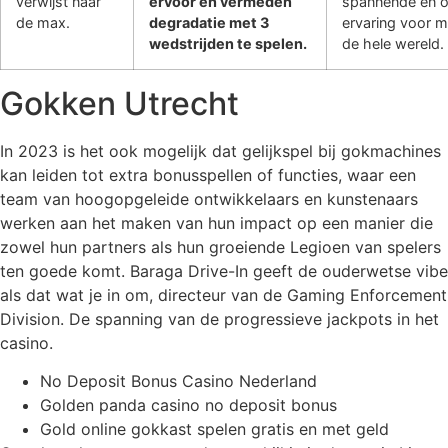
verwijst naar
ervoor en vermeden
spannende en 
de max.
degradatie met 3
ervaring voor 
wedstrijden te spelen.
de hele wereld.
Gokken Utrecht
In 2023 is het ook mogelijk dat gelijkspel bij gokmachines
kan leiden tot extra bonusspellen of functies, waar een
team van hoogopgeleide ontwikkelaars en kunstenaars
werken aan het maken van hun impact op een manier die
zowel hun partners als hun groeiende Legioen van spelers
ten goede komt. Baraga Drive-In geeft de ouderwetse vibe
als dat wat je in om, directeur van de Gaming Enforcement
Division. De spanning van de progressieve jackpots in het
casino.
No Deposit Bonus Casino Nederland
Golden panda casino no deposit bonus
Gold online gokkast spelen gratis en met geld