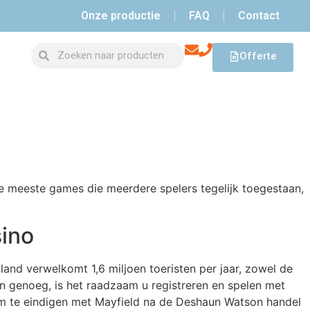
Onze productie
FAQ
Contact
Offerte
de meeste games die meerdere spelers tegelijk toegestaan,
sino
land verwelkomt 1,6 miljoen toeristen per jaar, zowel de
en genoeg, is het raadzaam u registreren en spelen met
om te eindigen met Mayfield na de Deshaun Watson handel