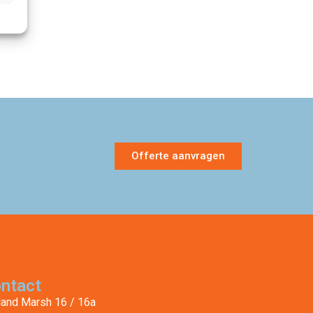
Offerte aanvragen
ntact
land Marsh 16 / 16a