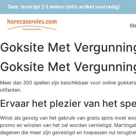
Gem. levertijd 2-3 weken (mits artikel voorradig)
Gl
Goksite Met Vergunnin
Goksite Met Vergunnin
Meer dan 350 spellen zijn beschikbaar voor online gokkers
olifanten.
Ervaar het plezier van het spe
Winst als gevolg van het gebruik van gratis spins moet wor
promo en winsten van het zal worden vernietigd. Martingale
degenen die meer zijn gevestigd en toepassen nul terugtr